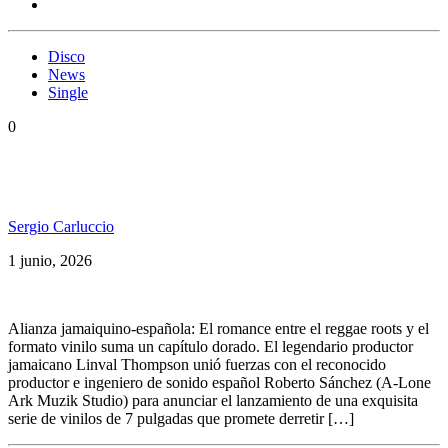
Disco
News
Single
0
Linval Thompson y Roberto Sánchez reviven la era
dorada de Channel One en vinilo de 7”
Sergio Carluccio
1 junio, 2026
Alianza jamaiquino-española: El romance entre el reggae roots y el
formato vinilo suma un capítulo dorado. El legendario productor
jamaicano Linval Thompson unió fuerzas con el reconocido
productor e ingeniero de sonido español Roberto Sánchez (A-Lone
Ark Muzik Studio) para anunciar el lanzamiento de una exquisita
serie de vinilos de 7 pulgadas que promete derretir […]