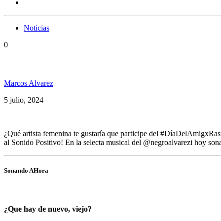
Noticias
0
Somos PelaGatos 232: Nonpalidece, Alborosie, Al-Jo
Marcos Alvarez
5 julio, 2024
¿Qué artista femenina te gustaría que participe del #DíaDelAmigxRa
al Sonido Positivo! En la selecta musical del @negroalvarezi hoy s
Sonando AHora
¿Que hay de nuevo, viejo?