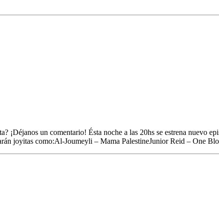
umeyli, Junior Reid, Espumantes Terpénica
sta? ¡Déjanos un comentario! Ésta noche a las 20hs se estrena nuevo 
onarán joyitas como:Al-Joumeyli – Mama PalestineJunior Reid – One Bl