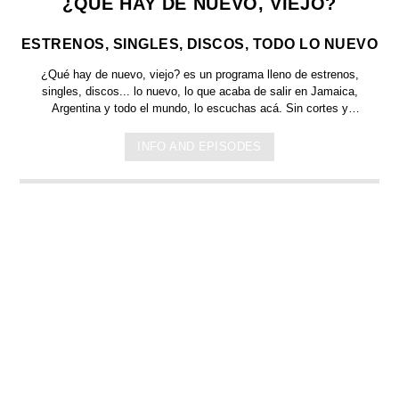
¿QUE HAY DE NUEVO, VIEJO?
ESTRENOS, SINGLES, DISCOS, TODO LO NUEVO
¿Qué hay de nuevo, viejo?
es un programa lleno de
estrenos,
singles, discos... lo nuevo,
lo que acaba de salir en
Jamaica,
Argentina y todo el mundo,
lo escuchas acá. Sin cortes y
conducido por:
Bugs Bunny,
el conejo de la suerte.
INFO AND EPISODES