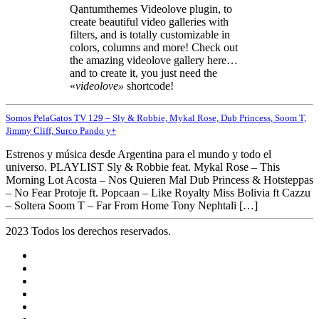
Qantumthemes Videolove plugin, to
create beautiful video galleries with
filters, and is totally customizable in
colors, columns and more! Check out
the amazing videolove gallery here…
and to create it, you just need the
«
videolove»
shortcode!
Somos PelaGatos TV 129 – Sly & Robbie, Mykal Rose, Dub Princess, Soom T,
Jimmy Cliff, Surco Pando y+
Estrenos y música desde Argentina para el mundo y todo el
universo. PLAYLIST Sly & Robbie feat. Mykal Rose – This
Morning Lot Acosta – Nos Quieren Mal Dub Princess & Hotsteppas
– No Fear Protoje ft. Popcaan – Like Royalty Miss Bolivia ft Cazzu
– Soltera Soom T – Far From Home Tony Nephtali […]
2023 Todos los derechos reservados.
Noticias
Eventos
Programas
Equipo
Tienda