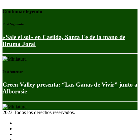
Continuar leyendo
Post Siguiente
«Sale el sol» en Casilda, Santa Fe de la mano de
Bruma Joral
Post Anterior
Green Valley presenta: “Las Ganas de Vivir” junto a
Alborosie
2023 Todos los derechos reservados.
Noticias
Eventos
Programas
Equipo