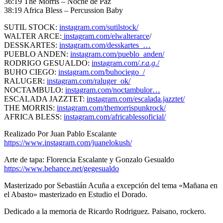
36:19 The Morris – Noche de Paz
38:19 Africa Bless – Percussion Baby
SUTIL STOCK:
instagram.com/sutilstock/
WALTER ARCE:
instagram.com/elwalterarce
/
DESSKARTES:
instagram.com/desskartes_…
PUEBLO ANDEN:
instagram.com/pueblo_anden/
RODRIGO GESUALDO:
instagram.com/
.r.a.g.
/
BUHO CIEGO:
instagram.com/buhociego_/
RALUGER:
instagram.com/raluger_ok/
NOCTAMBULO:
instagram.com/noctambulor…
ESCALADA JAZZTET:
instagram.com/escalada.jazztet/
THE MORRIS:
instagram.com/themorrispunkrock/
AFRICA BLESS:
instagram.com/africablessoficial/
Realizado Por Juan Pablo Escalante
https://www.instagram.com/juanelokush/
Arte de tapa: Florencia Escalante y Gonzalo Gesualdo
https://www.behance.net/gegesualdo
Masterizado por Sebastián Acuña a excepción del tema «Mañana en
el Abasto» masterizado en Estudio el Dorado.
Dedicado a la memoria de
Ricardo Rodriguez.
Paisano, rockero.