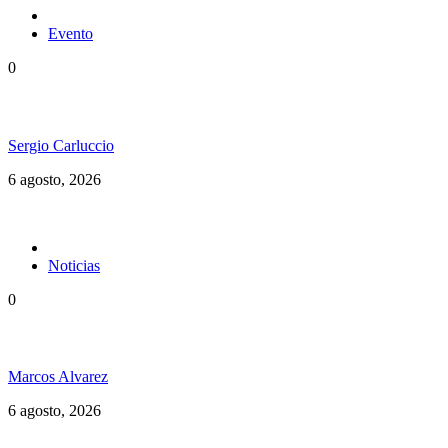
Evento
0
Ms. Lauryn Hill celebra los 30 años de The Score
Sergio Carluccio
6 agosto, 2026
Noticias
0
Jamaica y su independencia en 1962 a todo color
Marcos Alvarez
6 agosto, 2026