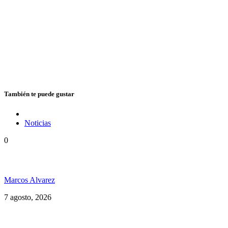
También te puede gustar
Noticias
0
Hubo un instante perfecto entre el ska y el reggae
Marcos Alvarez
7 agosto, 2026