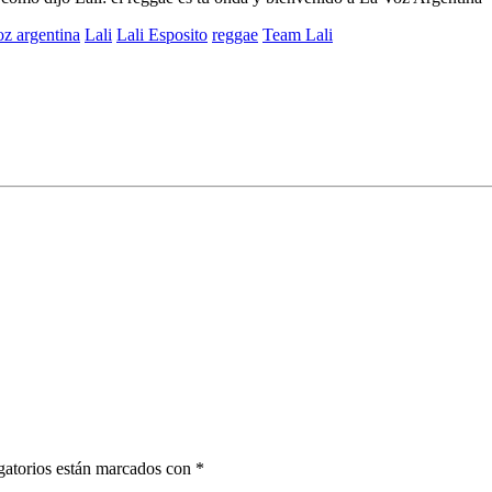
oz argentina
Lali
Lali Esposito
reggae
Team Lali
gatorios están marcados con *