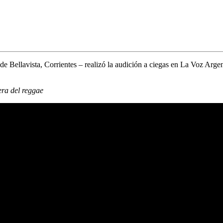
de Bellavista, Corrientes – realizó la audición a ciegas en
La Voz Argen
era del reggae