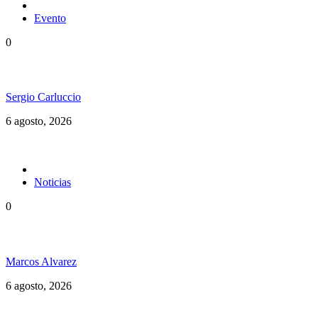
Evento
0
Ms. Lauryn Hill celebra los 30 años de The Score
Sergio Carluccio
6 agosto, 2026
Noticias
0
Jamaica y su independencia en 1962 a todo color
Marcos Alvarez
6 agosto, 2026