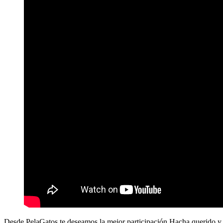
Desde
PelaGatos
te deseamos la mejor participación Hacha querido y