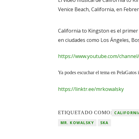
El video musical de California to K
Venice Beach, California, en Febrer
California to Kingston es el prime
en ciudades como Los Ángeles, Bost
https://www.youtube.com/channe
Ya podes escuchar el tema en PelaGatos i
https://linktr.ee/mrkowalsky
ETIQUETADO COMO:
CALIFORNI
MR. KOWALSKY
SKA