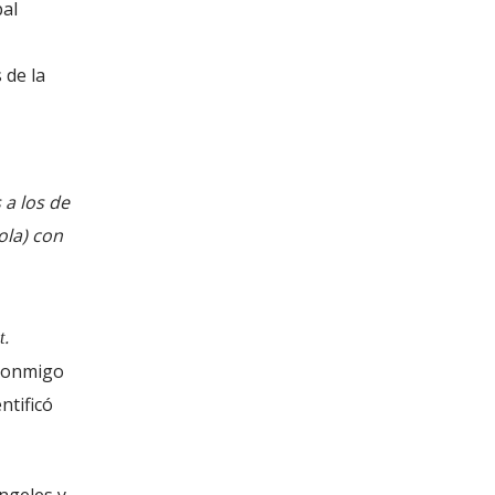
pal
 de la
a los de
ola) con
.
t
 conmigo
ntificó