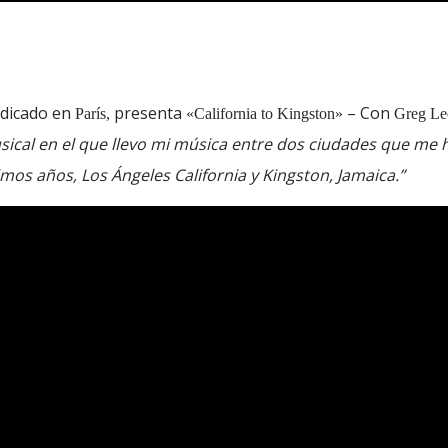
dicado en
presenta
– Con
París,
«California to Kingston»
Greg Le
usical en el que llevo mi música entre dos ciudades que me 
mos años, Los Ángeles California y Kingston, Jamaica.”