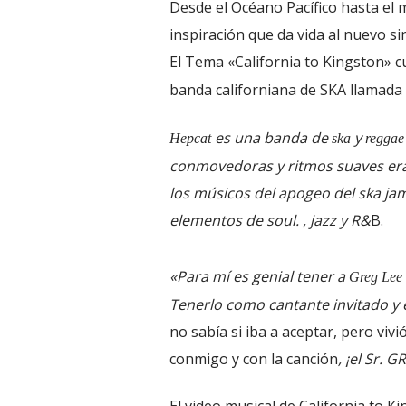
Desde el Océano Pacífico hasta el m
inspiración que da vida al nuevo s
El Tema «California to Kingston» c
banda californiana de SKA llamad
es una banda de
y
Hepcat
ska
regga
conmovedoras y ritmos suaves era
los músicos del apogeo del ska ja
elementos de soul. , jazz y R&
B.
«Para mí es genial tener a
Greg Lee
Tenerlo como cantante invitado y en
no sabía si iba a aceptar, pero viv
conmigo y con la canción
, ¡el Sr. 