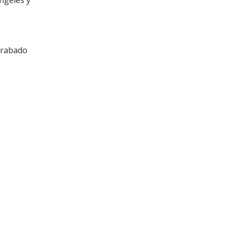
Ángeles y
 grabado