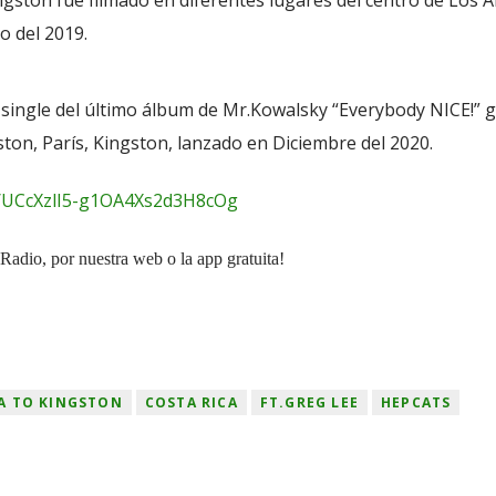
ingston fue filmado en diferentes lugares del centro de Los 
o del 2019.
r single del último álbum de Mr.Kowalsky “Everybody NICE!”
on, París, Kingston, lanzado en Diciembre del 2020.
l/UCcXzlI5-g1OA4Xs2d3H8cOg
Radio, por nuestra web o la app gratuita!
A TO KINGSTON
COSTA RICA
FT.GREG LEE
HEPCATS