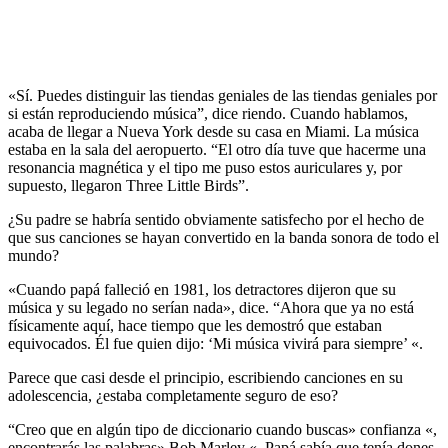
«Sí. Puedes distinguir las tiendas geniales de las tiendas geniales por
si están reproduciendo música”, dice riendo. Cuando hablamos,
acaba de llegar a Nueva York desde su casa en Miami. La música
estaba en la sala del aeropuerto. “El otro día tuve que hacerme una
resonancia magnética y el tipo me puso estos auriculares y, por
supuesto, llegaron Three Little Birds”.
¿Su padre se habría sentido obviamente satisfecho por el hecho de
que sus canciones se hayan convertido en la banda sonora de todo el
mundo?
«Cuando papá falleció en 1981, los detractores dijeron que su
música y su legado no serían nada», dice. “Ahora que ya no está
físicamente aquí, hace tiempo que les demostró que estaban
equivocados. Él fue quien dijo: ‘Mi música vivirá para siempre’ «.
Parece que casi desde el principio, escribiendo canciones en su
adolescencia, ¿estaba completamente seguro de eso?
“Creo que en algún tipo de diccionario cuando buscas» confianza «,
encontrarás las palabras» Bob Marley «. Papá sabía que tenía dones