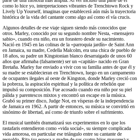
parte de una filosofía más amplia. Al ver incluso una parte de él
como lo hice yo, interpretaciones vibrantes de Trenchtown Rock y
Lively Up Yourself, imaginas que establecerá aún más la trayectoria
histórica de la vida del cantante como algo así como el vía crucis.
Algunos detalles de ese viaje siguen siendo más conocidos que
otros. Marley, conocido por su segundo nombre Nesta, «mensajero
sabio», cuando era niño, era un forastero desde su nacimiento.
Nació en 1945 en las colinas de la «parroquia jardín» de Saint Ann
en Jamaica, su madre, Cedella Malcolm, era una chica de pueblo de
18 años, su padre un Kingstonian blanco desarraigado de unos 60
años que afirmaba (falsamente) ser un «capitán» nacido en Gran
Bretaña. Marley fue enviado a vivir con su familia antes de que él y
su madre se establecieran en Trenchtown, luego en un campamento
de ocupantes ilegales al oeste de Kingston, donde Marley creció con
la pobreza, la aspiración espiritual y la política de rebelión que
impulsó su composición. Fue acosado cuando era niño por su piel
pálida y parentescos mixtos y encontró un escape en la música.
Grabó su primer disco, Judge Not, en vísperas de la independencia
de Jamaica en 1962. A partir de entonces, su música se convirtió en
sinónimo de libertad, así como de triunfo sobre el sufrimiento.
El musical también dramatizará sus experimentos en lo que los
rastafaris entendieron como «vida social», su siempre complicada
vida amorosa, en particular ese triángulo entre su cantante de
respaldo, Rita (su esposa y madre de sus cuatro hijos mayores) y