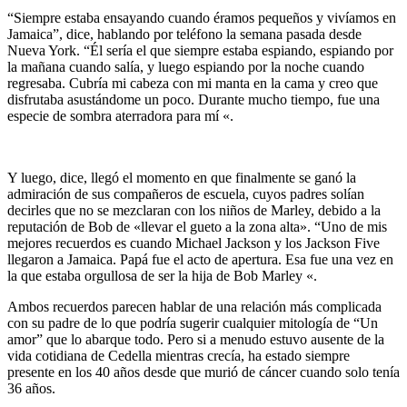
“Siempre estaba ensayando cuando éramos pequeños y vivíamos en
Jamaica”, dice, hablando por teléfono la semana pasada desde
Nueva York. “Él sería el que siempre estaba espiando, espiando por
la mañana cuando salía, y luego espiando por la noche cuando
regresaba. Cubría mi cabeza con mi manta en la cama y creo que
disfrutaba asustándome un poco. Durante mucho tiempo, fue una
especie de sombra aterradora para mí «.
Y luego, dice, llegó el momento en que finalmente se ganó la
admiración de sus compañeros de escuela, cuyos padres solían
decirles que no se mezclaran con los niños de Marley, debido a la
reputación de Bob de «llevar el gueto a la zona alta». “Uno de mis
mejores recuerdos es cuando Michael Jackson y los Jackson Five
llegaron a Jamaica. Papá fue el acto de apertura. Esa fue una vez en
la que estaba orgullosa de ser la hija de Bob Marley «.
Ambos recuerdos parecen hablar de una relación más complicada
con su padre de lo que podría sugerir cualquier mitología de “Un
amor” que lo abarque todo. Pero si a menudo estuvo ausente de la
vida cotidiana de Cedella mientras crecía, ha estado siempre
presente en los 40 años desde que murió de cáncer cuando solo tenía
36 años.