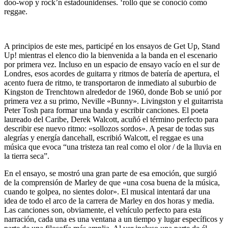
doo-wop y rock’n estadounidenses. ‘rollo que se conoció como
reggae.
A principios de este mes, participé en los ensayos de Get Up, Stand
Up! mientras el elenco dio la bienvenida a la banda en el escenario
por primera vez. Incluso en un espacio de ensayo vacío en el sur de
Londres, esos acordes de guitarra y ritmos de batería de apertura, el
acento fuera de ritmo, te transportaron de inmediato al suburbio de
Kingston de Trenchtown alrededor de 1960, donde Bob se unió por
primera vez a su primo, Neville «Bunny». Livingston y el guitarrista
Peter Tosh para formar una banda y escribir canciones. El poeta
laureado del Caribe, Derek Walcott, acuñó el término perfecto para
describir ese nuevo ritmo: «sollozos sordos». A pesar de todas sus
alegrías y energía dancehall, escribió Walcott, el reggae es una
música que evoca “una tristeza tan real como el olor / de la lluvia en
la tierra seca”.
En el ensayo, se mostró una gran parte de esa emoción, que surgió
de la comprensión de Marley de que «una cosa buena de la música,
cuando te golpea, no sientes dolor». El musical intentará dar una
idea de todo el arco de la carrera de Marley en dos horas y media.
Las canciones son, obviamente, el vehículo perfecto para esta
narración, cada una es una ventana a un tiempo y lugar específicos y