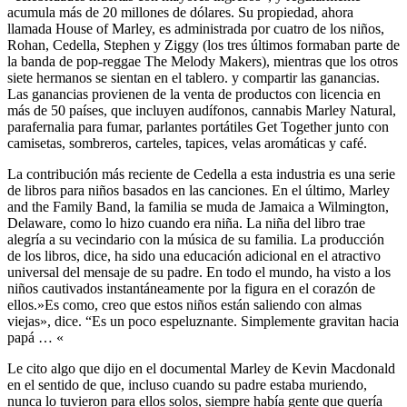
acumula más de 20 millones de dólares. Su propiedad, ahora
llamada House of Marley, es administrada por cuatro de los niños,
Rohan, Cedella, Stephen y Ziggy (los tres últimos formaban parte de
la banda de pop-reggae The Melody Makers), mientras que los otros
siete hermanos se sientan en el tablero. y compartir las ganancias.
Las ganancias provienen de la venta de productos con licencia en
más de 50 países, que incluyen audífonos, cannabis Marley Natural,
parafernalia para fumar, parlantes portátiles Get Together junto con
camisetas, sombreros, carteles, tapices, velas aromáticas y café.
La contribución más reciente de Cedella a esta industria es una serie
de libros para niños basados ​​en las canciones. En el último, Marley
and the Family Band, la familia se muda de Jamaica a Wilmington,
Delaware, como lo hizo cuando era niña. La niña del libro trae
alegría a su vecindario con la música de su familia. La producción
de los libros, dice, ha sido una educación adicional en el atractivo
universal del mensaje de su padre. En todo el mundo, ha visto a los
niños cautivados instantáneamente por la figura en el corazón de
ellos.»Es como, creo que estos niños están saliendo con almas
viejas», dice. “Es un poco espeluznante. Simplemente gravitan hacia
papá … «
Le cito algo que dijo en el documental Marley de Kevin Macdonald
en el sentido de que, incluso cuando su padre estaba muriendo,
nunca lo tuvieron para ellos solos, siempre había gente que quería