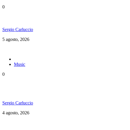
0
Floressiendo Reggae presenta «Como Una Luz»
Sergio Carluccio
5 agosto, 2026
Music
0
Konshens estrenó “Yard Man” y reafirma su
vigencia en el dancehall
Sergio Carluccio
4 agosto, 2026