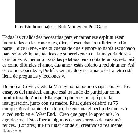
Playlisto homenajes a Bob Marley en PelaGatos
Todas las cualidades necesarias para encarnar ese espíritu están
incrustadas en las canciones, dice, si escuchas lo suficiente. «En
parte», dice Kene, «me di cuenta de que siempre lo había escuchado
para sobrevivir, hay tácticas de supervivencia en la mayoría de sus
canciones. A menudo usará las palabras para contarte un secreto: así
es como difundes el amor, das amor, estás abierto a recibir amor. Así
es como se siente. «¿Podrías ser amado y ser amado?» La letra está
llena de preguntas y lecciones «.
Debido al Covid, Cedella Marley no ha podido viajar para ver los
ensayos del musical, aunque está tratando de participar como
productora de Zoom. Ella espera poder estar aquí para la
inauguración, junto con su madre, Rita, quien celebró su 75
cumpleaños durante el encierro. Le encanta el hecho de que está
sucediendo en el West End. “Creo que papá lo apreciaría, lo
agradecería. Estos fueron algunos de sus terrenos de caza más
felices. [Londres] fue un lugar donde su creatividad realmente
floreció «.