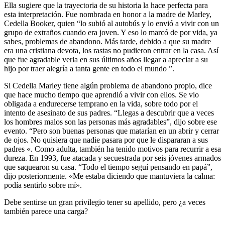
Ella sugiere que la trayectoria de su historia la hace perfecta para
esta interpretación. Fue nombrada en honor a la madre de Marley,
Cedella Booker, quien “lo subió al autobús y lo envió a vivir con un
grupo de extraños cuando era joven. Y eso lo marcó de por vida, ya
sabes, problemas de abandono. Más tarde, debido a que su madre
era una cristiana devota, los rastas no pudieron entrar en la casa. Así
que fue agradable verla en sus últimos años llegar a apreciar a su
hijo por traer alegría a tanta gente en todo el mundo ”.
Si Cedella Marley tiene algún problema de abandono propio, dice
que hace mucho tiempo que aprendió a vivir con ellos. Se vio
obligada a endurecerse temprano en la vida, sobre todo por el
intento de asesinato de sus padres. “Llegas a descubrir que a veces
los hombres malos son las personas más agradables”, dijo sobre ese
evento. “Pero son buenas personas que matarían en un abrir y cerrar
de ojos. No quisiera que nadie pasara por que le dispararan a sus
padres «. Como adulta, también ha tenido motivos para recurrir a esa
dureza. En 1993, fue atacada y secuestrada por seis jóvenes armados
que saquearon su casa. “Todo el tiempo seguí pensando en papá”,
dijo posteriormente. «Me estaba diciendo que mantuviera la calma:
podía sentirlo sobre mí».
Debe sentirse un gran privilegio tener su apellido, pero ¿a veces
también parece una carga?