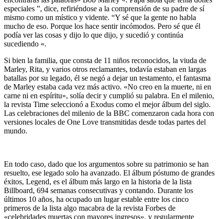
especiales ”, dice, refiriéndose a la comprensión de su padre de sí
mismo como un místico y vidente. “Y sé que la gente no habla
mucho de eso. Porque los hace sentir incómodos. Pero sé que él
podía ver las cosas y dijo lo que dijo, y sucedió y continúa
sucediendo «.
Si bien la familia, que consta de 11 niños reconocidos, la viuda de
Marley, Rita, y varios otros reclamantes, todavía estaban en largas
batallas por su legado, él se negó a dejar un testamento, el fantasma
de Marley estaba cada vez más activo. «No creo en la muerte, ni en
carne ni en espíritu», solía decir y cumplió su palabra. En el milenio,
la revista Time seleccionó a Exodus como el mejor álbum del siglo.
Las celebraciones del milenio de la BBC comenzaron cada hora con
versiones locales de One Love transmitidas desde todas partes del
mundo.
En todo caso, dado que los argumentos sobre su patrimonio se han
resuelto, ese legado solo ha avanzado. El álbum póstumo de grandes
éxitos, Legend, es el álbum más largo en la historia de la lista
Billboard, 694 semanas consecutivas y contando. Durante los
últimos 10 años, ha ocupado un lugar estable entre los cinco
primeros de la lista algo macabra de la revista Forbes de
«celebridades muertas con mayores ingresos», y regularmente