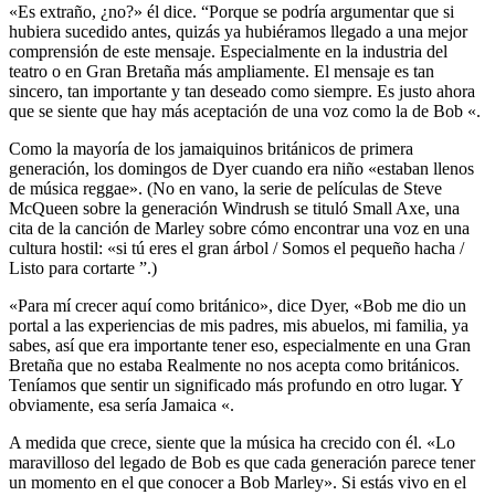
«Es extraño, ¿no?» él dice. “Porque se podría argumentar que si
hubiera sucedido antes, quizás ya hubiéramos llegado a una mejor
comprensión de este mensaje. Especialmente en la industria del
teatro o en Gran Bretaña más ampliamente. El mensaje es tan
sincero, tan importante y tan deseado como siempre. Es justo ahora
que se siente que hay más aceptación de una voz como la de Bob «.
Como la mayoría de los jamaiquinos británicos de primera
generación, los domingos de Dyer cuando era niño «estaban llenos
de música reggae». (No en vano, la serie de películas de Steve
McQueen sobre la generación Windrush se tituló Small Axe, una
cita de la canción de Marley sobre cómo encontrar una voz en una
cultura hostil: «si tú eres el gran árbol / Somos el pequeño hacha /
Listo para cortarte ”.)
«Para mí crecer aquí como británico», dice Dyer, «Bob me dio un
portal a las experiencias de mis padres, mis abuelos, mi familia, ya
sabes, así que era importante tener eso, especialmente en una Gran
Bretaña que no estaba Realmente no nos acepta como británicos.
Teníamos que sentir un significado más profundo en otro lugar. Y
obviamente, esa sería Jamaica «.
A medida que crece, siente que la música ha crecido con él. «Lo
maravilloso del legado de Bob es que cada generación parece tener
un momento en el que conocer a Bob Marley». Si estás vivo en el