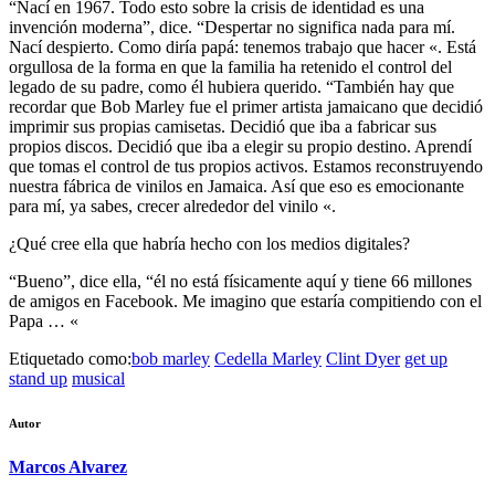
“Nací en 1967. Todo esto sobre la crisis de identidad es una
invención moderna”, dice. “Despertar no significa nada para mí.
Nací despierto. Como diría papá: tenemos trabajo que hacer «. Está
orgullosa de la forma en que la familia ha retenido el control del
legado de su padre, como él hubiera querido. “También hay que
recordar que Bob Marley fue el primer artista jamaicano que decidió
imprimir sus propias camisetas. Decidió que iba a fabricar sus
propios discos. Decidió que iba a elegir su propio destino. Aprendí
que tomas el control de tus propios activos. Estamos reconstruyendo
nuestra fábrica de vinilos en Jamaica. Así que eso es emocionante
para mí, ya sabes, crecer alrededor del vinilo «.
¿Qué cree ella que habría hecho con los medios digitales?
“Bueno”, dice ella, “él no está físicamente aquí y tiene 66 millones
de amigos en Facebook. Me imagino que estaría compitiendo con el
Papa … «
Etiquetado como:
bob marley
Cedella Marley
Clint Dyer
get up
stand up
musical
Autor
Marcos Alvarez