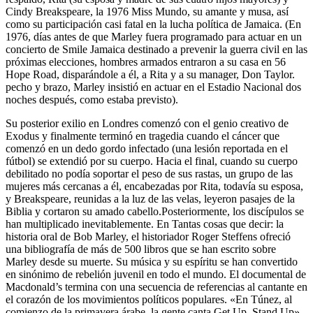
Cindy Breakspeare, la 1976 Miss Mundo, su amante y musa, así
como su participación casi fatal en la lucha política de Jamaica. (En
1976, días antes de que Marley fuera programado para actuar en un
concierto de Smile Jamaica destinado a prevenir la guerra civil en las
próximas elecciones, hombres armados entraron a su casa en 56
Hope Road, disparándole a él, a Rita y a su manager, Don Taylor.
pecho y brazo, Marley insistió en actuar en el Estadio Nacional dos
noches después, como estaba previsto).
Su posterior exilio en Londres comenzó con el genio creativo de
Exodus y finalmente terminó en tragedia cuando el cáncer que
comenzó en un dedo gordo infectado (una lesión reportada en el
fútbol) se extendió por su cuerpo. Hacia el final, cuando su cuerpo
debilitado no podía soportar el peso de sus rastas, un grupo de las
mujeres más cercanas a él, encabezadas por Rita, todavía su esposa,
y Breakspeare, reunidas a la luz de las velas, leyeron pasajes de la
Biblia y cortaron su amado cabello.Posteriormente, los discípulos se
han multiplicado inevitablemente. En Tantas cosas que decir: la
historia oral de Bob Marley, el historiador Roger Steffens ofreció
una bibliografía de más de 500 libros que se han escrito sobre
Marley desde su muerte. Su música y su espíritu se han convertido
en sinónimo de rebelión juvenil en todo el mundo. El documental de
Macdonald’s termina con una secuencia de referencias al cantante en
el corazón de los movimientos políticos populares. «En Túnez, al
comienzo de la primavera árabe, la gente canta Get Up, Stand Up»,