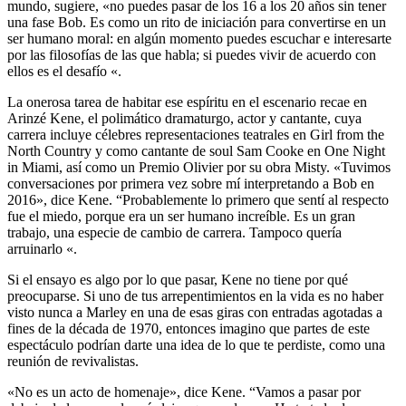
mundo, sugiere, «no puedes pasar de los 16 a los 20 años sin tener
una fase Bob. Es como un rito de iniciación para convertirse en un
ser humano moral: en algún momento puedes escuchar e interesarte
por las filosofías de las que habla; si puedes vivir de acuerdo con
ellos es el desafío «.
La onerosa tarea de habitar ese espíritu en el escenario recae en
Arinzé Kene, el polimático dramaturgo, actor y cantante, cuya
carrera incluye célebres representaciones teatrales en Girl from the
North Country y como cantante de soul Sam Cooke en One Night
in Miami, así como un Premio Olivier por su obra Misty. «Tuvimos
conversaciones por primera vez sobre mí interpretando a Bob en
2016», dice Kene. “Probablemente lo primero que sentí al respecto
fue el miedo, porque era un ser humano increíble. Es un gran
trabajo, una especie de cambio de carrera. Tampoco quería
arruinarlo «.
Si el ensayo es algo por lo que pasar, Kene no tiene por qué
preocuparse. Si uno de tus arrepentimientos en la vida es no haber
visto nunca a Marley en una de esas giras con entradas agotadas a
fines de la década de 1970, entonces imagino que partes de este
espectáculo podrían darte una idea de lo que te perdiste, como una
reunión de revivalistas.
«No es un acto de homenaje», dice Kene. “Vamos a pasar por