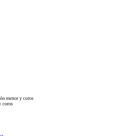
sión menor y coros
y coros
ez