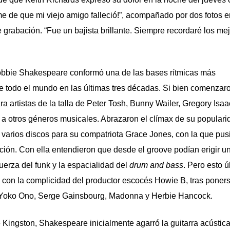
rme de que mi viejo amigo falleció!”, acompañado por dos fotos e
e grabación. “Fue
un bajista brillante
. Siempre recordaré los me
obbie Shakespeare conformó
una de las bases rítmicas más
e todo el mundo en las últimas tres décadas. Si bien comenzar
a artistas de la talla de
Peter Tosh, Bunny Wailer, Gregory Isaa
 a otros géneros musicales. Abrazaron el clímax de su populari
 varios discos para su compatriota
Grace Jones
, con la que pus
ción. Con ella entendieron que desde el groove podían erigir u
fuerza del
funk
y la espacialidad del
drum and bass
. Pero esto ú
 con la complicidad del productor escocés
Howie B,
tras poners
, Yoko Ono, Serge Gainsbourg, Madonna y Herbie Hancock.
Kingston, Shakespeare inicialmente agarró la guitarra acústica