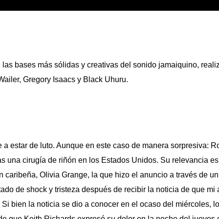
las bases más sólidas y creativas del sonido jamaiquino, real
ailer, Gregory Isaacs y Black Uhuru.
 a estar de luto. Aunque en este caso de manera sorpresiva:
Ro
as una cirugía de riñón en los Estados Unidos. Su relevancia es
ón caribeña, Olivia Grange, la que hizo el anuncio a través de un
do de shock y tristeza después de recibir la noticia de que mi
. Si bien la noticia se dio a conocer en el ocaso del miércoles, l
 de que
Keith Richards expresó su dolor
en la noche del jueves 