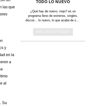
TODO LO NUEVO
n las que
¿Qué hay de nuevo, viejo?
es un
jores
programa lleno de
estrenos, singles,
discos... lo nuevo,
lo que acaba de salir
en
Jamaica, Argentina y todo el mundo,
lo escuchas acá. Sin cortes y
INFO AND EPISODES
conducido por:
Bugs Bunny,
el conejo
de la suerte.
on
cs y
dad en la
ieron a
na
ltimo
e al
. Su