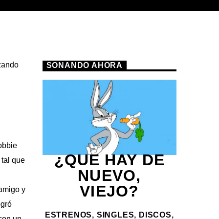
izando
SONANDO AHORA
bbie
¿QUE HAY DE
 tal que
NUEVO,
VIEJO?
 amigo y
ogró
ESTRENOS, SINGLES, DISCOS,
con un