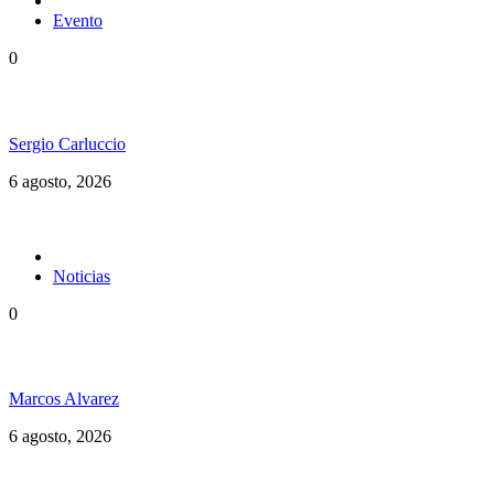
Evento
0
Ms. Lauryn Hill celebra los 30 años de The Score
Sergio Carluccio
6 agosto, 2026
Noticias
0
Jamaica y su independencia en 1962 a todo color
Marcos Alvarez
6 agosto, 2026