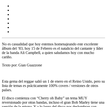
No es casualidad que hoy estemos homenajeando este excelente
álbum del ‘83, hoy 15 de Febrero es el natalicio del cantante y líder
de la banda
Ali Campbell,
a quien saludamos hoy con mucho
cariño.
Texto por: Gian Guazzone
Esta gema del reggae salió un 1 de enero en el Reino Unido, pero su
lista de temas es prácticamente 100% covers / versiones de otros
países.
El disco comienza con “Cherry oh Baby” un tema MUY
reversionado por otras bandas, incluso el gran
Bob Marley
tiene una
versión de la misma. Y a lo largo del disco nos deslumbran con