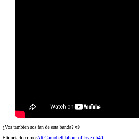
¿Vos tambien sos fan de esta banda? 😍
Etiquetado como:
Ali Campbell
labour of love
ub40