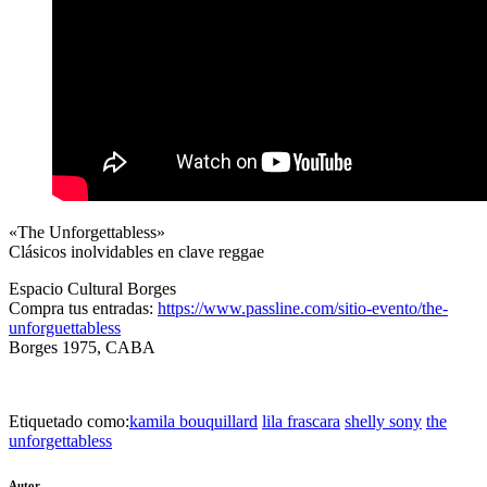
«The Unforgettabless»
Clásicos inolvidables en clave reggae
Espacio Cultural Borges
Compra tus entradas:
https://www.passline.com/sitio-evento/the-
unforguettabless
Borges 1975, CABA
Etiquetado como:
kamila bouquillard
lila frascara
shelly sony
the
unforgettabless
Autor