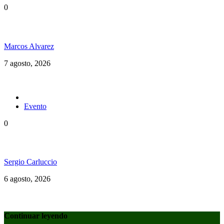
0
Hubo un instante perfecto entre el ska y el reggae
Marcos Alvarez
7 agosto, 2026
Evento
0
Ms. Lauryn Hill celebra los 30 años de The Score
Sergio Carluccio
6 agosto, 2026
Continuar leyendo