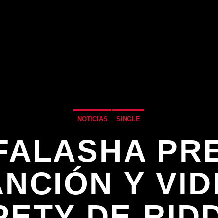
NOTICIAS
SINGLE
 FALASHA PR
NCIÓN Y VI
PETY DE RID