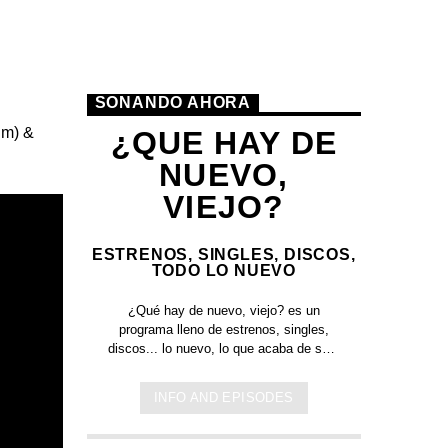
SONANDO AHORA
im)
&
¿QUE HAY DE
NUEVO,
VIEJO?
ESTRENOS, SINGLES, DISCOS,
TODO LO NUEVO
¿Qué hay de nuevo, viejo?
es un
programa lleno de
estrenos, singles,
discos... lo nuevo,
lo que acaba de salir
en
Jamaica, Argentina y todo el mundo,
lo escuchas acá. Sin cortes y
INFO AND EPISODES
conducido por:
Bugs Bunny,
el conejo
de la suerte.