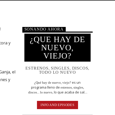
!
SONANDO AHORA
¿QUE HAY DE
ora y
NUEVO,
VIEJO?
ESTRENOS, SINGLES, DISCOS,
anja, el
TODO LO NUEVO
ones y
es un
¿Qué hay de nuevo, viejo?
programa lleno de
estrenos, singles,
lo que acaba de salir
discos... lo nuevo,
en
lo
Jamaica, Argentina y todo el mundo,
escuchas acá. Sin cortes y conducido
INFO AND EPISODES
por:
el conejo de la suerte.
Bugs Bunny,