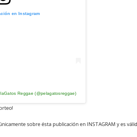
ación en Instagram
PelaGatos Reggae (@pelagatosreggae)
orteo!
a únicamente sobre ésta publicación en INSTAGRAM y es váli