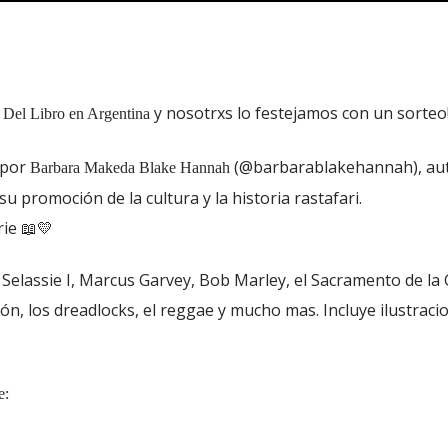
y nosotrxs lo festejamos con un sorteo
 Del Libro en Argentina
o por
(@barbarablakehannah), aut
Barbara Makeda Blake Hannah
u promoción de la cultura y la historia rastafari.
rie 📖💛
elassie I, Marcus Garvey, Bob Marley, el Sacramento de la G
ción, los dreadlocks, el reggae y mucho mas. Incluye ilustraci
e: