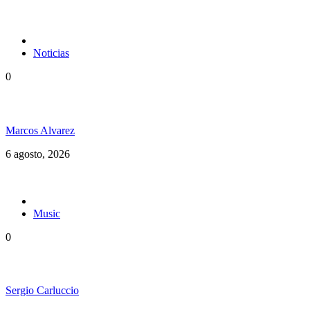
Noticias
0
Jamaica y su independencia en 1962 a todo color
Marcos Alvarez
6 agosto, 2026
Music
0
Floressiendo Reggae presenta «Como Una Luz»
Sergio Carluccio