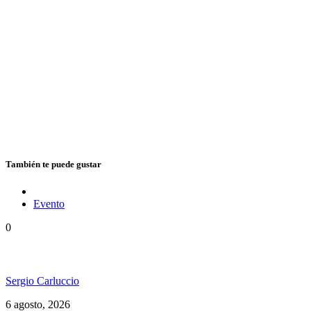
También te puede gustar
Evento
0
Ms. Lauryn Hill celebra los 30 años de The Score
Sergio Carluccio
6 agosto, 2026