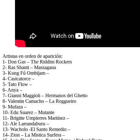
Artistas en orden de aparición:
1- Don Gas – The Riddim Rockers
2- Ras Shanti – Massagana
3- Kung Fú Ombijam –
4- Casicatorce –
5- Tato Flow –
6- Anya –
7- Gianni Maggioli – Hermanos del Ghetto
8- Valentin Camacho – La Reggueiro
9- Mufaza –
10- Edu Suarez – Mutante
11- Brigitte Umpierres Martinez –
12- Ale Larrandaburu –
13- Wacholo -El Santo Remedio –
14- Zion – La Mistica Surfera –