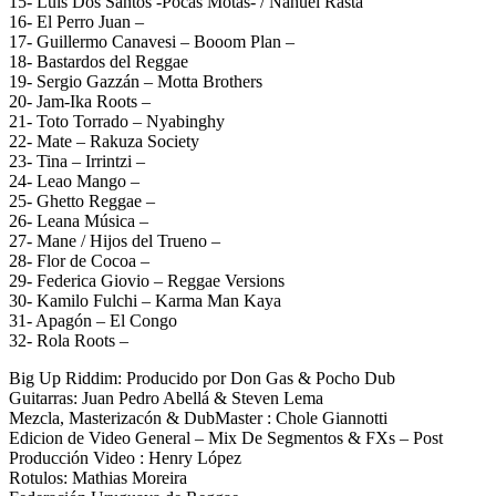
15- Luis Dos Santos -Pocas Motas- / Nahuel Rasta
16- El Perro Juan –
17- Guillermo Canavesi – Booom Plan –
18- Bastardos del Reggae
19- Sergio Gazzán – Motta Brothers
20- Jam-Ika Roots –
21- Toto Torrado – Nyabinghy
22- Mate – Rakuza Society
23- Tina – Irrintzi –
24- Leao Mango –
25- Ghetto Reggae –
26- Leana Música –
27- Mane / Hijos del Trueno –
28- Flor de Cocoa –
29- Federica Giovio – Reggae Versions
30- Kamilo Fulchi – Karma Man Kaya
31- Apagón – El Congo
32- Rola Roots –
Big Up Riddim: Producido por Don Gas & Pocho Dub
Guitarras: Juan Pedro Abellá & Steven Lema
Mezcla, Masterizacón & DubMaster : Chole Giannotti
Edicion de Video General – Mix De Segmentos & FXs – Post
Producción Video : Henry López
Rotulos: Mathias Moreira