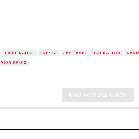
FIDEL NADAL
I NESTA
JAH FABIO
JAH NATTOH
KARI
 VIDA RADIO
ARCHIVOS DEL AUTOR