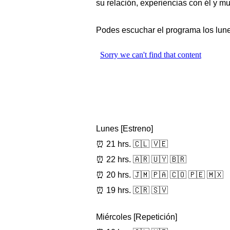
su relación, experiencias con él y m
Podes escuchar el programa los lunes
Lunes [Estreno]
⏰ 21 hrs. 🇨🇱 🇻🇪
⏰ 22 hrs. 🇦🇷 🇺🇾 🇧🇷
⏰ 20 hrs. 🇯🇲 🇵🇦 🇨🇴 🇵🇪 🇲🇽
⏰ 19 hrs. 🇨🇷 🇸🇻
3
Miércoles [Repetición]