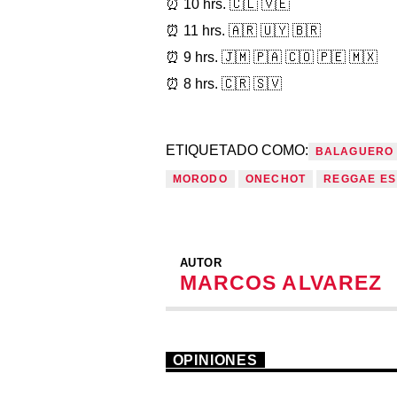
⏰ 10 hrs. 🇨🇱 🇻🇪
⏰ 11 hrs. 🇦🇷 🇺🇾 🇧🇷
⏰ 9 hrs. 🇯🇲 🇵🇦 🇨🇴 🇵🇪 🇲🇽
⏰ 8 hrs. 🇨🇷 🇸🇻
ETIQUETADO COMO:
BALAGUERO
MORODO
ONECHOT
REGGAE ES
AUTOR
MARCOS ALVAREZ
OPINIONES