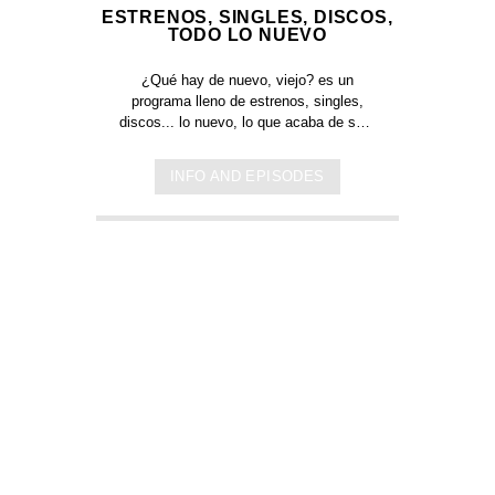
ESTRENOS, SINGLES, DISCOS,
TODO LO NUEVO
¿Qué hay de nuevo, viejo?
es un
programa lleno de
estrenos, singles,
discos... lo nuevo,
lo que acaba de salir
en
Jamaica, Argentina y todo el mundo,
lo escuchas acá. Sin cortes y
INFO AND EPISODES
conducido por:
Bugs Bunny,
el conejo
de la suerte.