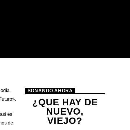
podía
SONANDO AHORA
Futuro».
¿QUE HAY DE
NUEVO,
 así es
VIEJO?
nos de