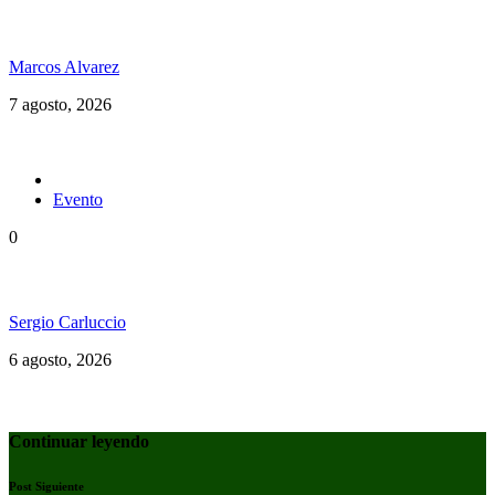
Hubo un instante perfecto entre el ska y el reggae
Marcos Alvarez
7 agosto, 2026
Evento
0
Ms. Lauryn Hill celebra los 30 años de The Score
Sergio Carluccio
6 agosto, 2026
Continuar leyendo
Post Siguiente