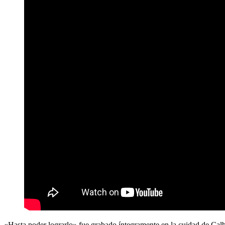
«Hasta poder lograrlo» fue grabado íntegramente en la cuidad de Calbuc