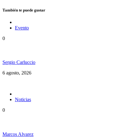
También te puede gustar
Evento
0
Ms. Lauryn Hill celebra los 30 años de The Score
Sergio Carluccio
6 agosto, 2026
Noticias
0
Jamaica y su independencia en 1962 a todo color
Marcos Alvarez