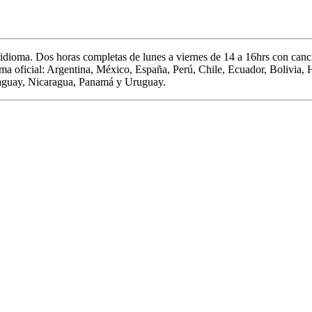
 idioma.
Dos horas completas de
lunes a viernes de 14 a 16hrs c
on canci
oma oficial: Argentina, México, España, Perú, Chile, Ecuador, Bolivia,
aguay, Nicaragua, Panamá y Uruguay.