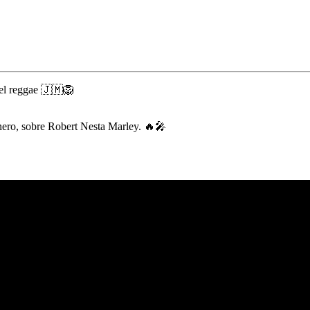
el reggae 🇯🇲🦁
énero, sobre Robert Nesta Marley. 🔥🎤