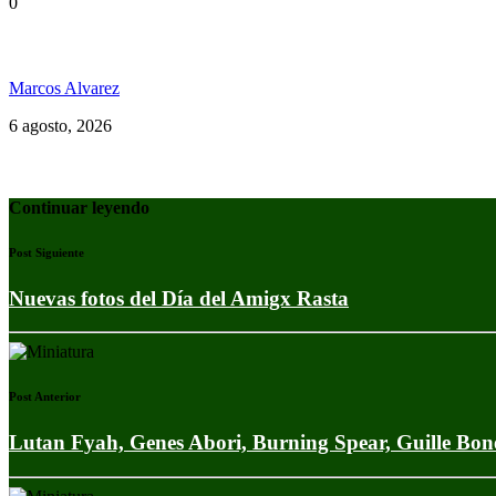
0
Jamaica y su independencia en 1962 a todo color
Marcos Alvarez
6 agosto, 2026
Continuar leyendo
Post Siguiente
Nuevas fotos del Día del Amigx Rasta
Post Anterior
Lutan Fyah, Genes Abori, Burning Spear, Guille Bo