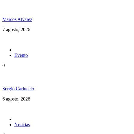
Hubo un instante perfecto entre el ska y el reggae
Marcos Alvarez
7 agosto, 2026
Evento
0
Ms. Lauryn Hill celebra los 30 años de The Score
Sergio Carluccio
6 agosto, 2026
Noticias