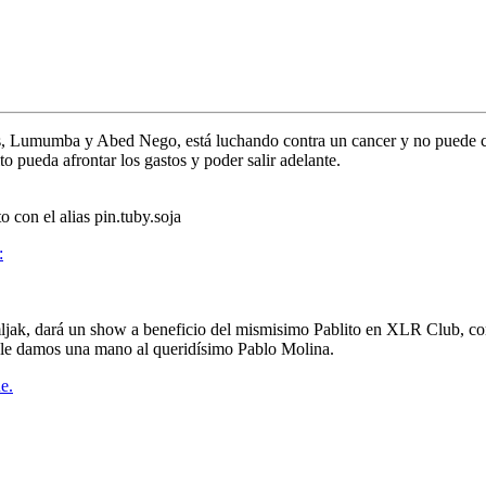
, Lumumba y Abed Nego, está luchando contra un cancer y
no puede c
 pueda afrontar los gastos y poder salir adelante.
o con el alias
pin.tuby.soja
:
ljak,
dará un show a beneficio del mismisimo Pablito en
XLR Club,
co
 le damos una mano al queridísimo
Pablo Molina.
e.