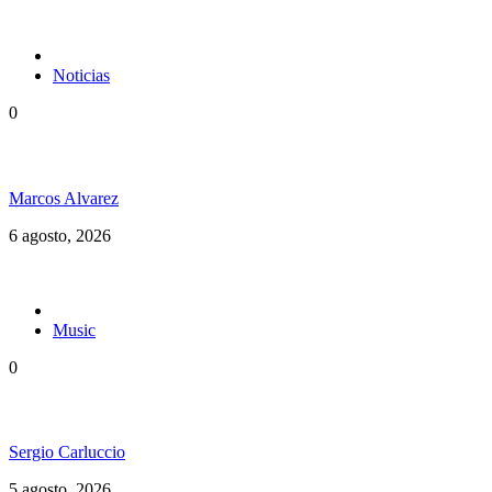
Noticias
0
Jamaica y su independencia en 1962 a todo color
Marcos Alvarez
6 agosto, 2026
Music
0
Floressiendo Reggae presenta «Como Una Luz»
Sergio Carluccio
5 agosto, 2026