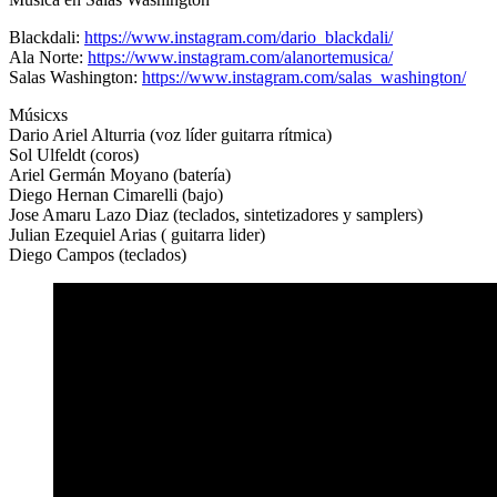
Blackdali:
https://www.instagram.com/dario_blackdali/
Ala Norte:
https://www.instagram.com/alanortemusica/
Salas Washington:
https://www.instagram.com/salas_washington/
Músicxs
Dario Ariel Alturria (voz líder guitarra rítmica)
Sol Ulfeldt (coros)
Ariel Germán Moyano (batería)
Diego Hernan Cimarelli (bajo)
Jose Amaru Lazo Diaz (teclados, sintetizadores y samplers)
Julian Ezequiel Arias ( guitarra lider)
Diego Campos (teclados)