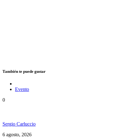
También te puede gustar
Evento
0
Ms. Lauryn Hill celebra los 30 años de The Score
Sergio Carluccio
6 agosto, 2026