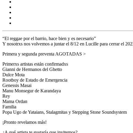
“El reggae por el barrio, hace bien y es necesario”
Y nosotrxs nos volvemos a juntar el 8/12 en Lucille para cerrar el 20
Primera y segunda preventa AGOTADAS >
Primerxs artistas están confirmadxs
Gianni de Hermanos del Ghetto
Dulce Mota
Rootboy de Estado de Emergencia
Genessis Masai
Manu Monsegur de Karandaya
Rey
Mama Ordan
Familia
Popa Ugo de Yataians, Stalagmitas y Stepping Stone Soundsystem
¡Pronto revelamos más!
¿A qué artista te gustaría que invitemos?