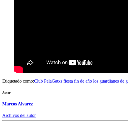
Etiquetado como:
Club PelaGatxs
fiesta fin de año
los guardianes de 
Autor
Marcos Alvarez
Archivos del autor