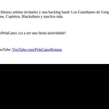
smxs artistas invitadxs y una backing band: Los Guardianes de Gregory
use, Capleton, Blackuhuru y muchxs más.
bPelaGatxs
¡va a ser una fiesta inolvidable!
YouTube:
YouTube.com/PelaGatosReggae