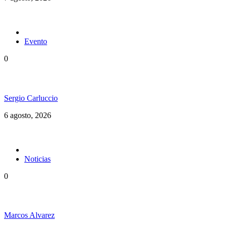
Evento
0
Ms. Lauryn Hill celebra los 30 años de The Score
Sergio Carluccio
6 agosto, 2026
Noticias
0
Jamaica y su independencia en 1962 a todo color
Marcos Alvarez