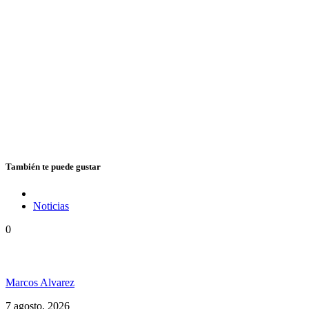
También te puede gustar
Noticias
0
Hubo un instante perfecto entre el ska y el reggae
Marcos Alvarez
7 agosto, 2026