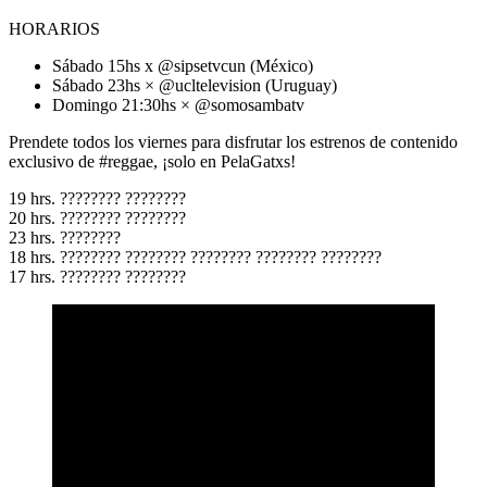
HORARIOS
Sábado 15hs x @sipsetvcun (México)
Sábado 23hs × @ucltelevision (Uruguay)
Domingo 21:30hs × @somosambatv
Prendete todos los viernes para disfrutar los estrenos de contenido
exclusivo de #reggae, ¡solo en PelaGatxs!
19 hrs. ???????? ????????
20 hrs. ???????? ????????
23 hrs. ????????
18 hrs. ???????? ???????? ???????? ???????? ????????
17 hrs. ???????? ????????