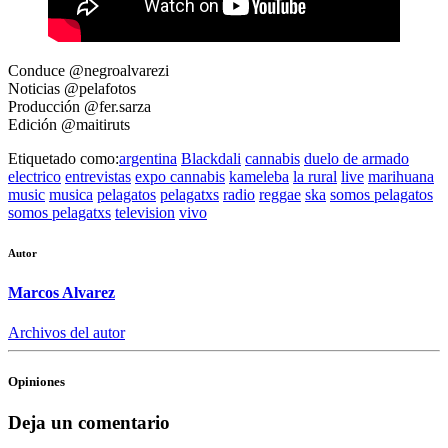
Conduce @negroalvarezi
Noticias @pelafotos
Producción @fer.sarza
Edición @maitiruts
Etiquetado como:
argentina
Blackdali
cannabis
duelo de armado
electrico
entrevistas
expo cannabis
kameleba
la rural
live
marihuana
music
musica
pelagatos
pelagatxs
radio
reggae
ska
somos pelagatos
somos pelagatxs
television
vivo
Autor
Marcos Alvarez
Archivos del autor
Opiniones
Deja un comentario