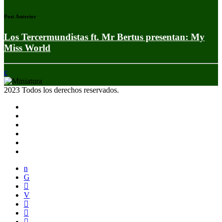
Post Anterior
Los Tercermundistas ft. Mr Bertus presentan: My
Miss World
2023 Todos los derechos reservados.
Noticias
Eventos
Programas
Equipo
Tienda
Merchandising