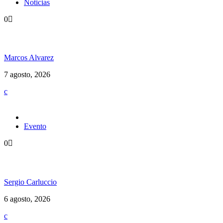
Noticias
0
Hubo un instante perfecto entre el ska y el reggae
Marcos Alvarez
7 agosto, 2026
Evento
0
Ms. Lauryn Hill celebra los 30 años de The Score
Sergio Carluccio
6 agosto, 2026