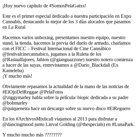
¡Hoy nuevo capítulo de #SomosPelaGatxs!
Este es el primer especial dedicado a nuestra participación en Expo
Cannabis, destacando lo mejor de los 3 días alocados que pasamos
en La Rural
Hacemos varios unboxing, presentamos nuestro equipo, nuestro
stand, la tienda, hacemos la previa del duelo de armado, charlamos
con el FICC – Festival Internacional de Cine Cannábico
@festivalcinecannabico, jugamos a la Ruleta de los
@Rastaalfajores, Jahion (@gianguazzone) nuestro notero comienza
a hacer de las suyas, entrevistamos a @Dario_Blackdali (Ex
Kameleba)
¡Y mucho más!
Obviamente repasamos la actualidad de la mano de las noticias de
#ElOjoDelReggae @PelaFotos
@ziggymarley habla sobre la película/ biopic dedicada a su padre
@bobmarley
@quiqueneira hace un descargo sobre su nuevo disco #ElReguero
En los #ArchivosMixticall viajamos al 2013 para disfrutar a
@dancingmood junto Linval Golding (@thespecials) en #LunaPark.
Y mucho mucho más ????????