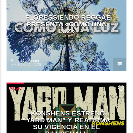
FLORESSIENDO REGGAE
PRESENTA «COMO UNA
LUZ»
Sergio Carluccio
5 AGOSTO, 2026
MUSIC
0
KONSHENS ESTRENÓ
“YARD MAN” Y REAFIRMA
SU VIGENCIA EN EL