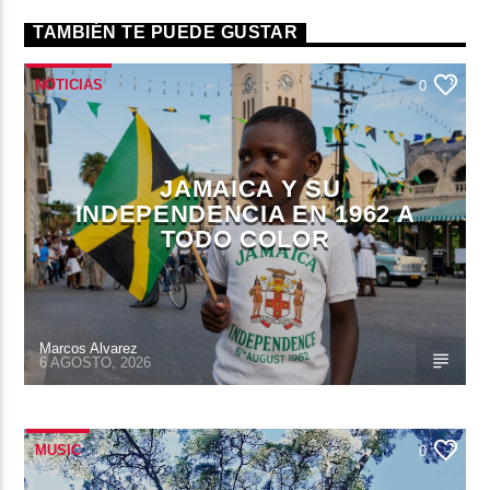
TAMBIÉN TE PUEDE GUSTAR
NOTICIAS
0
JAMAICA Y SU
INDEPENDENCIA EN 1962 A
TODO COLOR
Marcos Alvarez
6 AGOSTO, 2026
MUSIC
0