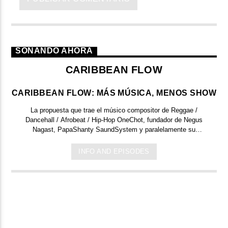
SONANDO AHORA
CARIBBEAN FLOW
CARIBBEAN FLOW: MÁS MÚSICA, MENOS SHOW
La propuesta que trae el músico compositor de Reggae /
Dancehall / Afrobeat / Hip-Hop
OneChot,
fundador de Negus
Nagast, PapaShanty SaundSystem y paralelamente su
proyecto en solitario OneChot & The BadMan Orchestra
acompañado con el gran productor
Dr. Norrys
(Nou Vin Lakay,
INFO AND EPISODES
Nyahbingi Warriors), nos traen semanalmente un programa al
100 % estilo caribeño. Como ellos mismo lo definen:
“Caribbean Flow: más música, menos show”.