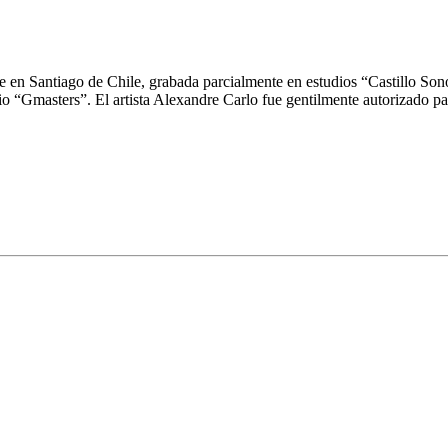
te en Santiago de Chile, grabada parcialmente en estudios
“Castillo Son
io “
Gmasters
”. El artista A
lexandre Carlo
fue gentilmente autorizado pa