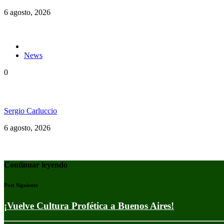
6 agosto, 2026
News
0
«Todos en el mismo barco»: El documental del Welc
Sergio Carluccio
6 agosto, 2026
Continuar leyendo
Post Siguiente
¡Vuelve Cultura Profética a Buenos Aires!