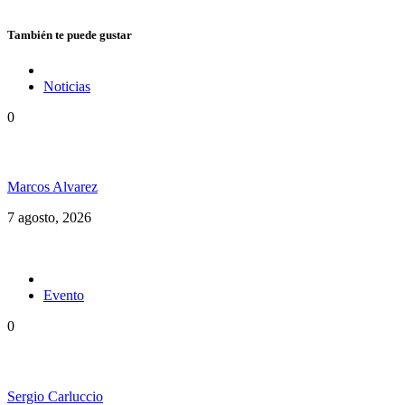
También te puede gustar
Noticias
0
Hubo un instante perfecto entre el ska y el reggae
Marcos Alvarez
7 agosto, 2026
Evento
0
Ms. Lauryn Hill celebra los 30 años de The Score
Sergio Carluccio