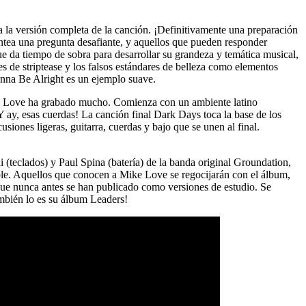
a la versión completa de la canción. ¡Definitivamente una preparación
ntea una pregunta desafiante, y aquellos que pueden responder
e da tiempo de sobra para desarrollar su grandeza y temática musical,
ubes de striptease y los falsos estándares de belleza como elementos
nna Be Alright
es un ejemplo suave.
 Love
ha grabado mucho. Comienza con un ambiente latino
Y ay, esas cuerdas! La canción final
Dark Days
toca la base de los
usiones ligeras, guitarra, cuerdas y bajo que se unen al final.
ni
(teclados) y
Paul Spina
(batería) de la banda original
Groundation,
able. Aquellos que conocen a
Mike Love
se regocijarán con el álbum,
que nunca antes se han publicado como versiones de estudio. Se
ambién lo es su álbum
Leaders!