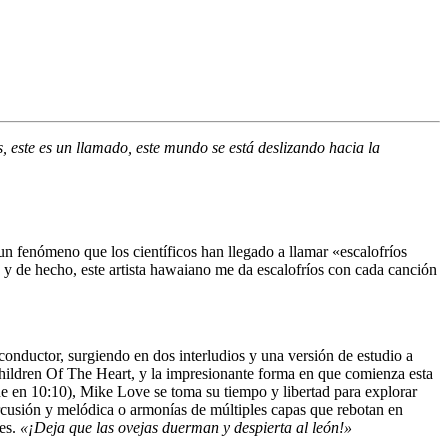
 este es un llamado, este mundo se está deslizando hacia la
un fenómeno que los científicos han llegado a llamar «escalofríos
y de hecho, este artista hawaiano me da escalofríos con cada canción
conductor, surgiendo en dos interludios y una versión de estudio a
ildren Of The Heart,
y la impresionante forma en que comienza esta
ne en 10:10),
Mike Love
se toma su tiempo y libertad para explorar
ercusión y melódica o armonías de múltiples capas que rebotan en
les.
«¡Deja que las ovejas duerman y despierta al león!»