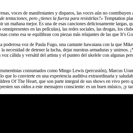
enas, voces de manifestantes y disparos, las voces aún no contribuyen 
e tentaciones, pero ¿tienes la fuerza para resistirlas?»
Temptation
pla
ir un mañana mejor. Es una de esas canciones deliciosamente largas, qu
smo omnipresentes en las películas), las redes sociales, las drogas, los cl
nsas como esa se equilibran con piezas más relajantes de las que
It’s Go
 la poderosa voz de
Paula Fugo,
una cantante hawaiana con la que
Mike
 la necesidad de detener la lucha, dejar nuestras armaduras y unirnos. ¡
oz cálida y versátil del artista y el punteo del ukelele con algunas perc
nstrumentistas consumados como
Mingo Lewis
(percusión),
Marcus Ura
 lo que lo convierte en una experiencia auditiva extraordinaria y salud
ldren Of The Heart,
que son parte integral de sus shows en vivo pero 
resten sus oídos a este mensajero consciente: es un buen músico, ¡y t