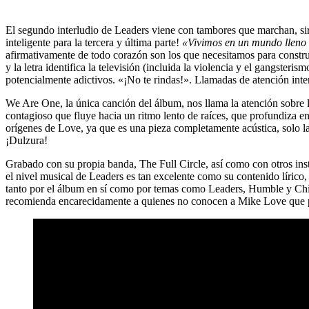
El segundo interludio de
Leaders
viene con tambores que marchan, sir
inteligente para la tercera y última parte!
«Vivimos en un mundo lleno d
afirmativamente de todo corazón son los que necesitamos para constru
y la letra identifica la televisión (incluida la violencia y el gangsteri
potencialmente adictivos. «¡No te rindas!». Llamadas de atención inte
We Are One,
la única canción del álbum, nos llama la atención sobre
contagioso que fluye hacia un ritmo lento de raíces, que profundiza en
orígenes de Love, ya que es una pieza completamente acústica, solo la v
¡Dulzura!
Grabado con su propia banda,
The Full Circle,
así como con otros i
el nivel musical de
Leaders
es tan excelente como su contenido lírico,
tanto por el álbum en sí como por temas como
Leaders, Humble
y
Chi
recomienda encarecidamente a quienes no conocen a
Mike Love
que p