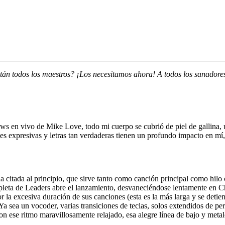
án todos los maestros? ¡Los necesitamos ahora! A todos los sanadores,
hows en vivo de
Mike Love,
todo mi cuerpo se cubrió de piel de gallina, 
 expresivas y letras tan verdaderas tienen un profundo impacto en mí, 
 citada al principio, que sirve tanto como canción principal como hilo 
pleta de
Leaders
abre el lanzamiento, desvaneciéndose lentamente en
Ch
 la excesiva duración de sus canciones (esta es la más larga y se detie
Ya sea un vocoder, varias transiciones de teclas, solos extendidos de p
con ese ritmo maravillosamente relajado, esa alegre línea de bajo y meta