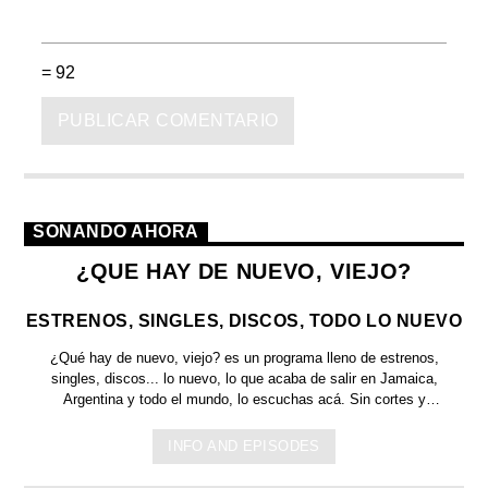
= 92
SONANDO AHORA
¿QUE HAY DE NUEVO, VIEJO?
ESTRENOS, SINGLES, DISCOS, TODO LO NUEVO
¿Qué hay de nuevo, viejo?
es un programa lleno de
estrenos,
singles, discos... lo nuevo,
lo que acaba de salir en
Jamaica,
Argentina y todo el mundo,
lo escuchas acá. Sin cortes y
conducido por:
Bugs Bunny,
el conejo de la suerte.
INFO AND EPISODES