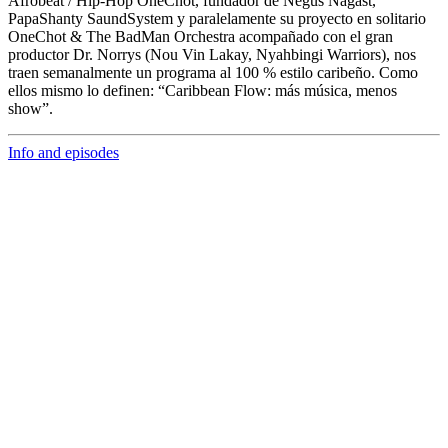
Afrobeat / Hip-Hop
OneChot,
fundador de Negus Nagast,
PapaShanty SaundSystem y paralelamente su proyecto en solitario
OneChot & The BadMan Orchestra acompañado con el gran
productor
Dr. Norrys
(Nou Vin Lakay, Nyahbingi Warriors), nos
traen semanalmente un programa al 100 % estilo caribeño. Como
ellos mismo lo definen: “Caribbean Flow: más música, menos
show”.
Info and episodes