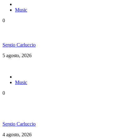
Music
0
Floressiendo Reggae presenta «Como Una Luz»
Sergio Carluccio
5 agosto, 2026
Music
0
Konshens estrenó “Yard Man” y reafirma su
vigencia en el dancehall
Sergio Carluccio
4 agosto, 2026