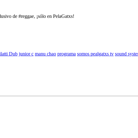
clusivo de #reggae, ¡sólo en PelaGatxs!
latti Dub
junior c
manu chao
programa
somos pealgatxs tv
sound syst