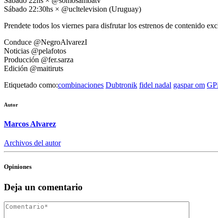
Sábado 22hs × @somosambatv
Sábado 22:30hs × @ucltelevision (Uruguay)
Prendete todos los viernes para disfrutar los estrenos de contenido ex
Conduce @NegroAlvarezI
Noticias @pelafotos
Producción @fer.sarza
Edición @maitiruts
Etiquetado como:
combinaciones
Dubtronik
fidel nadal
gaspar om
GPi
Autor
Marcos Alvarez
Archivos del autor
Opiniones
Deja un comentario