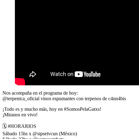
Nos acompaña en el programa de hoy:
@terpenica_oficial vinos espumantes con terpenos de c4nn4bis
¡Todo es y mucho más, hoy en #SomosPelaGatxs!
¡Miranos en vivo!
🗓 #HORARIOS
Sábado 15hs x @sipsetvcun (México)