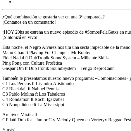
¿Qué combinación te gustaría ver en una 3ª temporada?
¡Contanos en un comentario!
¡HOY 20hs se estrena un nuevo episodio de
#SomosPelaGatxs
en nu
¡Sintonizá en vivo!
Ésta noche, el Negro Alvarez nos tira una secta impecable de la mano
Manu Chao ft Playing For Change – Mr Bobby
Fidel Nadal ft DubTronik SoundSystem – Militante Skills
Ping Pong con Cultura Profética
Gaspar Om ft DubTronik SoundSystem – Tengo ReproCann
También te presentamos nuestro nuevo programa: «Combinaciones» y
C1 Los Pericos ft Lisandro Aristimuño
C2 Blackdali ft Nahuel Pennisi
C3 Pablo Molina ft Los Tabaleros
C4 Rondamon ft Rochi Igarzabal
C5 Nonpalidece ft La Mississippi
Archivos Mixticall
GPilatti Dub feat. Junior C y Melody Queen en Vorteryx Reggae Fes
Y más!