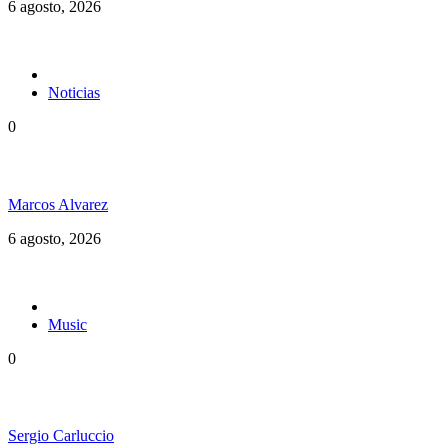
6 agosto, 2026
Noticias
0
Jamaica y su independencia en 1962 a todo color
Marcos Alvarez
6 agosto, 2026
Music
0
Floressiendo Reggae presenta «Como Una Luz»
Sergio Carluccio