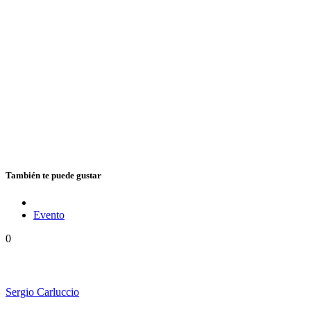
También te puede gustar
Evento
0
Ms. Lauryn Hill celebra los 30 años de The Score
Sergio Carluccio