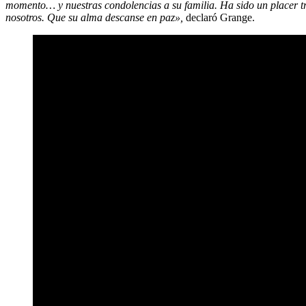
momento… y nuestras condolencias a su familia. Ha sido un placer tra
nosotros. Que su alma descanse en paz»,
declaró Grange.