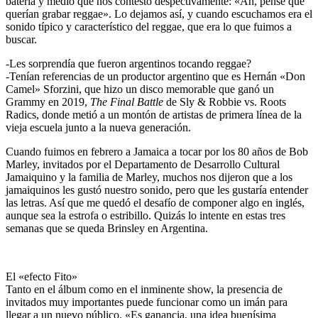
batería y medio que nos contestó despectivamente: «Ah, pensé que
querían grabar reggae». Lo dejamos así, y cuando escuchamos era el
sonido típico y característico del reggae, que era lo que fuimos a
buscar.
-Les sorprendía que fueron argentinos tocando reggae?
-Tenían referencias de un productor argentino que es Hernán «Don
Camel» Sforzini, que hizo un disco memorable que ganó un
Grammy en 2019,
The Final Battle
de Sly & Robbie vs. Roots
Radics, donde metió a un montón de artistas de primera línea de la
vieja escuela junto a la nueva generación.
Cuando fuimos en febrero a Jamaica a tocar por los 80 años de Bob
Marley, invitados por el Departamento de Desarrollo Cultural
Jamaiquino y la familia de Marley, muchos nos dijeron que a los
jamaiquinos les gustó nuestro sonido, pero que les gustaría entender
las letras. Así que me quedó el desafío de componer algo en inglés,
aunque sea la estrofa o estribillo. Quizás lo intente en estas tres
semanas que se queda Brinsley en Argentina.
El «efecto Fito»
Tanto en el álbum como en el inminente show, la presencia de
invitados muy importantes puede funcionar como un imán para
llegar a un nuevo público. «Es ganancia, una idea buenísima