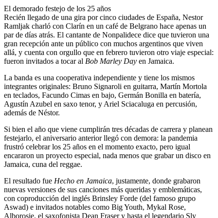
El demorado festejo de los 25 años
Recién llegado de una gira por cinco ciudades de España,
Nestor
Ramljak
charló con
Clarín
en un café de Belgrano hace apenas un
par de días atrás. El cantante de Nonpalidece dice que tuvieron una
gran recepción ante un público con muchos argentinos que viven
allá, y cuenta con orgullo que en febrero tuvieron otro viaje especial:
fueron invitados a tocar al
Bob Marley Day
en Jamaica.
La banda
es una cooperativa independiente y tiene los mismos
integrantes originales
: Bruno Signaroli en guitarra, Martín Mortola
en teclados, Facundo Cimas en bajo, Germán Bonilla en batería,
Agustín Azubel en saxo tenor, y Ariel Sciacaluga en percusión,
además de Néstor.
Si bien
el año que viene cumplirán tres décadas de carrera
y planean
festejarlo, el aniversario anterior llegó con demora: la pandemia
frustró celebrar los 25 años en el momento exacto, pero igual
encararon un proyecto especial, nada menos que grabar un disco en
Jamaica, cuna del reggae.
El resultado fue
Hecho en Jamaica
, justamente, donde grabaron
nuevas versiones de sus canciones más queridas y emblemáticas,
con coproducción del inglés Brinsley Forde (del famoso grupo
Aswad) e
invitados notables
como Big Youth, Mykal Rose,
Alborosie, el saxofonista Dean Fraser y hasta el legendario Sly