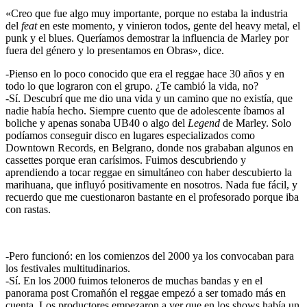
«Creo que fue algo muy importante, porque no estaba la industria
del
feat
en este momento, y vinieron todos, gente del heavy metal, el
punk y el blues. Queríamos demostrar la influencia de Marley por
fuera del género y lo presentamos en Obras», dice.
-Pienso en lo poco conocido que era el reggae hace 30 años y en
todo lo que lograron con el grupo. ¿Te cambió la vida, no?
-Sí. Descubrí que me dio una vida y un camino que no existía, que
nadie había hecho. Siempre cuento que de adolescente íbamos al
boliche y apenas sonaba UB40 o algo del
Legend
de Marley. Solo
podíamos conseguir disco en lugares especializados como
Downtown Records, en Belgrano, donde nos grababan algunos en
cassettes porque eran carísimos. Fuimos descubriendo y
aprendiendo a tocar reggae en simultáneo con haber descubierto la
marihuana, que influyó positivamente en nosotros. Nada fue fácil, y
recuerdo que me cuestionaron bastante en el profesorado porque iba
con rastas.
-Pero funcionó: en los comienzos del 2000 ya los convocaban para
los festivales multitudinarios.
-Sí. En los 2000 fuimos teloneros de muchas bandas y en el
panorama post Cromañón el reggae empezó a ser tomado más en
cuenta. Los productores empezaron a ver que en los shows había un