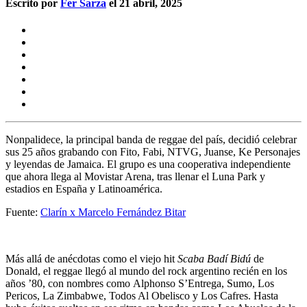
Escrito por
Fer Sarza
el 21 abril, 2025
Nonpalidece
, la principal banda de reggae del país, decidió celebrar
sus 25 años grabando con
Fito, Fabi, NTVG, Juanse, Ke Personajes
y leyendas de Jamaica
. El grupo es una cooperativa independiente
que ahora llega al
Movistar Arena
, tras llenar el Luna Park y
estadios en España y Latinoamérica.
Fuente:
Clarín x Marcelo Fernández Bitar
Más allá de anécdotas como el viejo hit
Scaba Badí Bidú
de
Donald,
el reggae llegó al mundo del rock argentino
recién en los
años ’80, con nombres como
Alphonso S’Entrega, Sumo, Los
Pericos, La Zimbabwe, Todos Al Obelisco y Los Cafres
. Hasta