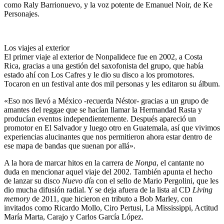
como Raly Barrionuevo, y la voz potente de Emanuel Noir, de Ke
Personajes.
Los viajes al exterior
El primer viaje al exterior de Nonpalidece fue en 2002, a Costa
Rica, gracias a una gestión del saxofonista del grupo, que había
estado ahí con Los Cafres y le dio su disco a los promotores.
Tocaron en un festival
ante dos mil personas
y les editaron su álbum.
«Eso nos llevó a México -recuerda Néstor- gracias a un grupo de
amantes del reggae que se hacían llamar la Hermandad Rasta y
producían eventos independientemente. Después apareció un
promotor en El Salvador y luego otro en Guatemala, así que vivimos
experiencias alucinantes que nos permitieron ahora estar dentro de
ese mapa de bandas que suenan por allá».
A la hora de marcar hitos en la carrera de
Nonpa
, el cantante no
duda en mencionar aquel viaje del 2002. También apunta el hecho
de lanzar su disco
Nuevo dí
a con el sello de
Mario Pergolini
, que les
dio mucha difusión radial. Y se deja afuera de la lista al CD
Living
memory
de 2011, que hicieron en tributo a Bob Marley, con
invitados como Ricardo Mollo, Ciro Pertusi, La Mississippi, Actitud
María Marta, Carajo y Carlos García López.