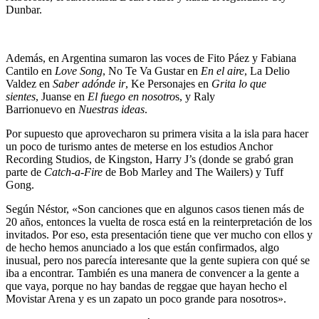
Dunbar.
Además, en Argentina sumaron las voces de
Fito Páez y Fabiana
Cantilo
en
Love Song
,
No Te Va Gustar
en
En el aire
,
La Delio
Valdez
en
Saber adónde ir
,
Ke Personajes
en
Grita lo que
sientes
,
Juanse
en
El fuego en nosotro
s, y
Raly
Barrionuevo
en
Nuestras ideas
.
Por supuesto que aprovecharon su primera visita a la isla para hacer
un poco de turismo antes de meterse en los estudios Anchor
Recording Studios, de Kingston, Harry J’s (donde se grabó gran
parte de
Catch-a-Fire
de Bob Marley and The Wailers) y Tuff
Gong.
Según Néstor, «Son canciones que en algunos casos tienen más de
20 años, entonces la vuelta de rosca está en la reinterpretación de los
invitados. Por eso, esta presentación tiene que ver mucho con ellos y
de hecho hemos anunciado a los que están confirmados, algo
inusual, pero nos parecía interesante que la gente supiera con qué se
iba a encontrar. También es una manera de convencer a la gente a
que vaya, porque no hay bandas de reggae que hayan hecho el
Movistar Arena y es un zapato un poco grande para nosotros».