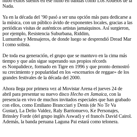
hubo éxitos sueltos en ese ritmo en bandas como Los Abuelos de la
Nada.
Ya en la década del ’90 pasó a ser una opción más para dedicarse a
la música, con un público ávido de exponentes locales, gracias a las
periódicas visitas de auténticos artistas jamaiquinos. Así surgieron,
por ejemplo,
Resistencia Suburbana, Riddim,
Lumumba
y
Mensajeros
, de donde luego se desprendió
Dread Mar
I
como solista.
De toda esa generación, el grupo que se mantuvo en la cima más
tiempo y que aún sigue superando sus propios récords
es
Nonpalidece
, formado en Tigre en 1996 y que pronto demostró
su crecimiento y popularidad en los «escenarios de reggae» de los
grandes festivales de la década del 2000.
Ahora llega por primera vez al
Movistar Arena el jueves 24 de
abril
para presentar su nuevo disco
Hecho en Jamaica
, con la
presencia en vivo de muchos invitados especiales que han grabado
con ellos, como
Emiliano Brancciari
y Denis (de No Te Va
Gustar),
La Delio Valdez, Raly Barrionuevo, Ke Personajes,
Brinsley Forde
(del grupo inglés Aswad) y el francés
David Cairol
.
Además, la banda peruana
Laguna Pai
estará como telonera.