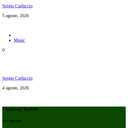
Sergio Carluccio
5 agosto, 2026
Music
0
Konshens estrenó “Yard Man” y reafirma su
vigencia en el dancehall
Sergio Carluccio
4 agosto, 2026
Continuar leyendo
Post Siguiente