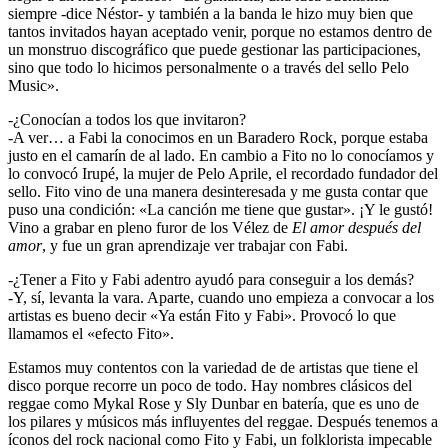
siempre -dice Néstor- y también a la banda le hizo muy bien que
tantos invitados hayan aceptado venir, porque no estamos dentro de
un monstruo discográfico que puede gestionar las participaciones,
sino que todo lo hicimos personalmente o a través del sello Pelo
Music».
-¿Conocían a todos los que invitaron?
-A ver… a Fabi la conocimos en un Baradero Rock, porque estaba
justo en el camarín de al lado. En cambio a Fito no lo conocíamos y
lo convocó Irupé, la mujer de Pelo Aprile, el recordado fundador del
sello. Fito vino de una manera desinteresada y me gusta contar que
puso una condición: «La canción me tiene que gustar». ¡Y le gustó!
Vino a grabar en pleno furor de los Vélez de
El amor después del
amor
, y fue un gran aprendizaje ver trabajar con Fabi.
-¿Tener a Fito y Fabi adentro ayudó para conseguir a los demás?
-Y, sí, levanta la vara. Aparte, cuando uno empieza a convocar a los
artistas es bueno decir «Ya están Fito y Fabi». Provocó lo que
llamamos el «efecto Fito».
Estamos muy contentos con la variedad de de artistas que tiene el
disco porque recorre un poco de todo. Hay nombres clásicos del
reggae como Mykal Rose y Sly Dunbar en batería, que es uno de
los pilares y músicos más influyentes del reggae. Después tenemos a
íconos del rock nacional como Fito y Fabi, un folklorista impecable