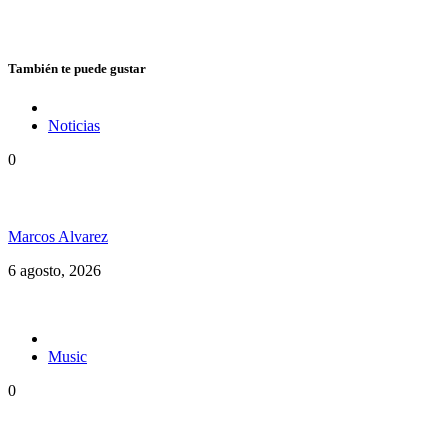
También te puede gustar
Noticias
0
Jamaica y su independencia en 1962 a todo color
Marcos Alvarez
6 agosto, 2026
Music
0
Floressiendo Reggae presenta «Como Una Luz»