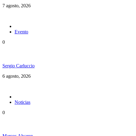
7 agosto, 2026
Evento
0
Ms. Lauryn Hill celebra los 30 años de The Score
Sergio Carluccio
6 agosto, 2026
Noticias
0
Jamaica y su independencia en 1962 a todo color
Marcos Alvarez