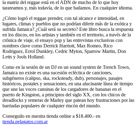
la matriz del reggae está en el ADN de mucho de lo que hoy
tarareamos y, más todavía, de lo que bailamos. En cualquier idioma.
¿Cómo logró el reggae prender, con tal alcance e intensidad, en
lugares, climas y pueblos que no podrían diferir más de la exótica y
sufrida Jamaica? ¿Cuál será su secreto? Este libro busca la respuesta
en los discos, en los artistas y también en el territorio, a través de la
crónica de viaje, el ensayo pop y las entrevistas exclusivas con
nombres clave como
Derrick Harriott, Max Romeo, Rico
Rodriguez, Errol Dunkley, Cedric Myton, Sparrow Martin, Don
Letts
y
Jools Holland.
Como en la sesión de un DJ en un sound system de Trench Town,
Jamaica no existe es una sucesión ecléctica de canciones,
subgéneros (calipso, ska, rocksteady, dub), personajes, pasajes
históricos, postales y sensaciones, en una alucinante línea de tiempo
que une las voces cansinas de los cargadores de bananas en el
puerto de Kingston, a principios del siglo XX, con los chicos de
dreadlocks y remeras de Marley que patean hoy frustraciones por las
barriadas populares de cualquier rincón del mundo.
Conseguilo en nuestra tienda online a
$18.400.-
en
tienda.pelagatos.com.ar