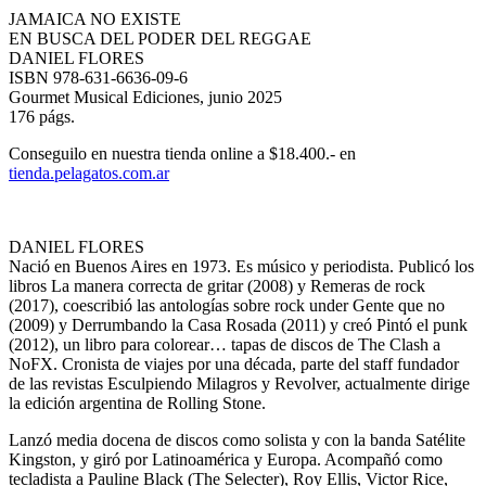
JAMAICA NO EXISTE
EN BUSCA DEL PODER DEL REGGAE
DANIEL FLORES
ISBN 978-631-6636-09-6
Gourmet Musical Ediciones, junio 2025
176 págs.
Conseguilo en nuestra tienda online a
$18.400.-
en
tienda.pelagatos.com.ar
DANIEL FLORES
Nació en Buenos Aires en 1973. Es músico y periodista. Publicó los
libros La manera correcta de gritar (2008) y Remeras de rock
(2017), coescribió las antologías sobre rock under Gente que no
(2009) y Derrumbando la Casa Rosada (2011) y creó Pintó el punk
(2012), un libro para colorear… tapas de discos de The Clash a
NoFX. Cronista de viajes por una década, parte del staff fundador
de las revistas Esculpiendo Milagros y Revolver, actualmente dirige
la edición argentina de Rolling Stone.
Lanzó media docena de discos como solista y con la banda Satélite
Kingston, y giró por Latinoamérica y Europa. Acompañó como
tecladista a Pauline Black (The Selecter), Roy Ellis, Victor Rice,