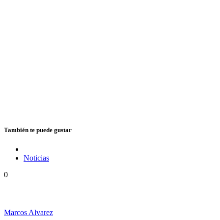
También te puede gustar
Noticias
0
Hubo un instante perfecto entre el ska y el reggae
Marcos Alvarez