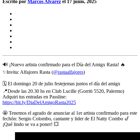
Escrito por
Marcos Alvarez
el 17 junio, 2025
🔊 ¡Nuevo artista confirmado para el Día del Amigx Rasta! 🔥
✨Invita: Alfajores Rasta (
@rastaalfajores
)
🗓 El domingo
20 de julio
festejemas juntos el día del amigx
📍Desde las 20.30 hs en
Club Lucille
(Gorriti 5520, Palermo)
Adquiri tus entradas en Passline:
https://bit.ly/DiaDelAmigoRasta2025
🤩 Tenemos el agrado de anunciar al 1er artista confirmado para este
fechón:
Sergio Colombo
, cantante y lider de
El Natty Combo
🎷
¡Qué lindo se va a poner! 💥