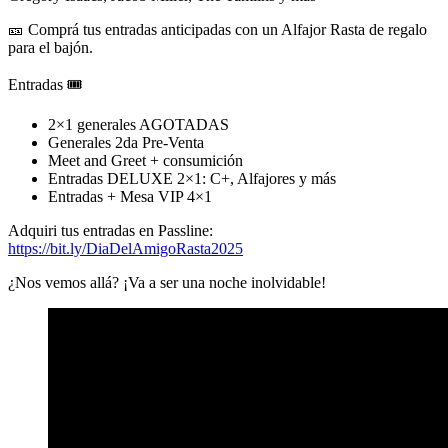
🎫 Comprá tus entradas anticipadas con un
Alfajor Rasta
de regalo
para el bajón.
Entradas 🎟
2×1 generales AGOTADAS
Generales 2da Pre-Venta
Meet and Greet + consumición
Entradas DELUXE 2×1: C+, Alfajores y más
Entradas + Mesa VIP 4×1
Adquiri tus entradas en Passline:
https://bit.ly/DiaDelAmigoRasta2025
¿Nos vemos allá? ¡Va a ser una noche inolvidable!