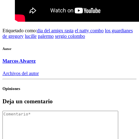
Etiquetado como:
dia del amigx rasta
el natty combo
los guardianes
de gregory
lucille
palermo
sergio colombo
Autor
Marcos Alvarez
Archivos del autor
Opiniones
Deja un comentario