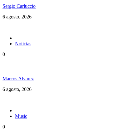
Sergio Carluccio
6 agosto, 2026
Noticias
0
Jamaica y su independencia en 1962 a todo color
Marcos Alvarez
6 agosto, 2026
Music
0
Floressiendo Reggae presenta «Como Una Luz»