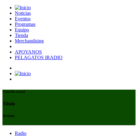
Noticias
Eventos
Programas
Equipo
Tienda
Merchandising
APOYANOS
PELAGATOS IRADIO
Canción actual
Título
Artista
Radio