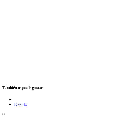
También te puede gustar
Evento
0
Ms. Lauryn Hill celebra los 30 años de The Score