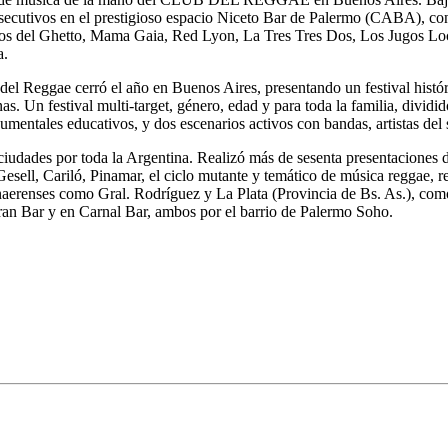
ecutivos en el prestigioso espacio Niceto Bar de Palermo (CABA), con 
os del Ghetto, Mama Gaia, Red Lyon, La Tres Tres Dos, Los Jugos Loc
a.
l Reggae cerró el año en Buenos Aires, presentando un festival histór
as. Un festival multi-target, género, edad y para toda la familia, dividi
cumentales educativos, y dos escenarios activos con bandas, artistas de
iudades por toda la Argentina. Realizó más de sesenta presentaciones 
sell, Cariló, Pinamar, el ciclo mutante y temático de música reggae, r
bonaerenses como Gral. Rodríguez y La Plata (Provincia de Bs. As.), 
ran Bar y en Carnal Bar, ambos por el barrio de Palermo Soho.