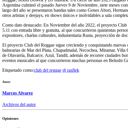
Argentina culminó el pasado Jueves 9 de Noviembre, siete meses cons
largo del año se presentaron bandas tales como Genes Abori, Herman
otros artistas y deejays, en shows únicos e inolvidables a sala complet
Como dato destacado: En Noviembre del año 2022, el proyecto Club de
5.11 con entrada libre y gratuita, al que concurrieron quinientas person
expositores, charlas culturales, indumentaria Rasta, proyección de do
El proyecto Club del Reggae sigue creciendo y conquistando nuevas c
balnearias de Mar del Plata, Chapadmalal, Necochea, Miramar, Villa Ge
de Olavarría, Balcarce, Azul, Tandil, además de recorrer ciudades 
eventos musicales al que concurrieron muchas personas en Belushi G
Etiquetado como:
club del reggae
dj rasflek
Autor
Marcos Alvarez
Archivos del autor
Opiniones