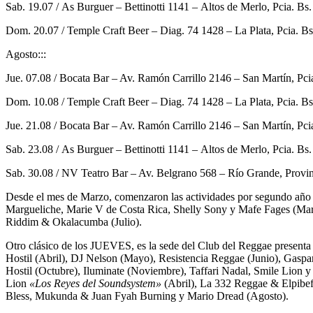
Sab. 19.07 /
As Burguer
– Bettinotti 1141 –
Altos de Merlo, Pcia. Bs.
Dom. 20.07 /
Temple Craft Beer
– Diag. 74 1428 –
La Plata, Pcia. Bs
Agosto:::
Jue. 07.08 /
Bocata Bar
– Av. Ramón Carrillo 2146 –
San Martín, Pci
Dom. 10.08 /
Temple Craft Beer
– Diag. 74 1428 –
La Plata, Pcia. Bs
Jue. 21.08 /
Bocata Bar
– Av. Ramón Carrillo 2146 –
San Martín, Pci
Sab. 23.08 /
As Burguer
– Bettinotti 1141 –
Altos de Merlo, Pcia. Bs.
Sab. 30.08 /
NV Teatro Bar
– Av. Belgrano 568 –
Río Grande, Provin
Desde el mes de Marzo, comenzaron las actividades por segundo año c
Margueliche, Marie V de Costa Rica, Shelly Sony y Mafe Fages (Mar
Riddim
&
Okalacumba
(Julio).
Otro clásico de los JUEVES, es la sede del Club del Reggae presenta 
Hostil (Abril), DJ Nelson (Mayo), Resistencia Reggae (Junio), Gasp
Hostil
(Octubre),
Iluminate
(Noviembre),
Taffari Nadal
,
Smile Lion
Lion
«Los Reyes del Soundsystem»
(Abril),
La 332 Reggae
&
Elpibe
Bless
,
Mukunda
&
Juan Fyah Burning y Mario Dread
(Agosto).