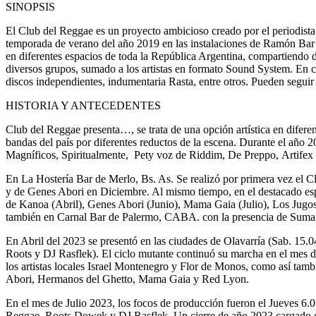
SINOPSIS
El Club del Reggae es un proyecto ambicioso creado por el periodista
temporada de verano del año 2019 en las instalaciones de Ramón Bar d
en diferentes espacios de toda la República Argentina, compartiendo d
diversos grupos, sumado a los artistas en formato Sound System. En ca
discos independientes, indumentaria Rasta, entre otros. Pueden seguir
HISTORIA Y ANTECEDENTES
Club del Reggae presenta…, se trata de una opción artística en difere
bandas del país por diferentes reductos de la escena. Durante el año
Magníficos, Spiritualmente, Pety voz de Riddim, De Preppo, Artifex
En La Hostería Bar de Merlo, Bs. As. Se realizó por primera vez el C
y de Genes Abori en Diciembre. Al mismo tiempo, en el destacado esp
de Kanoa (Abril), Genes Abori (Junio), Mama Gaia (Julio), Los Jug
también en Carnal Bar de Palermo, CABA. con la presencia de Suma P
En Abril del 2023 se presentó en las ciudades de Olavarría (Sab. 15
Roots y DJ Rasflek). El ciclo mutante continuó su marcha en el mes 
los artistas locales Israel Montenegro y Flor de Monos, como así tamb
Abori, Hermanos del Ghetto, Mama Gaia y Red Lyon.
En el mes de Julio 2023, los focos de producción fueron el Jueves 6
Reggae, Roots Dowek y DJ Rasflek. Un cierre de año 2023 cargado 