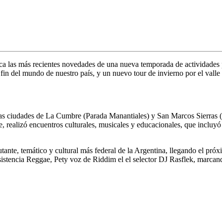
cerca las más recientes novedades de una nueva temporada de actividade
 fin del mundo de nuestro país, y un nuevo tour de invierno por el valle
las ciudades de
La Cumbre
(Parada Manantiales) y
San Marcos Sierras
(
e
, realizó encuentros culturales, musicales y educacionales, que inclu
tante, temático y cultural más federal de la Argentina, llegando el pró
istencia Reggae
,
Pety voz de Riddim
el el selector
DJ Rasflek
, marcand