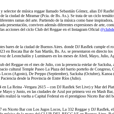
 y selector de música reggae llamado Sebastián Gómez, alias DJ Rasflek
e la ciudad de Miramar (Pcia. de Bs. As.). Se trata de un ciclo temáti
iferentes ramas del arte. Partiendo de la música como base inspiradora,
da presentación, conviven además diferentes expresiones de arte, contan
 las acciones del ciclo Club del Reggae en el Instagram Oficial
@clubde
ntes bares de la ciudad de Buenos Aires. donde DJ Rasflek cumple el ro
 2023 en Bocata Bar de San Martín, Bs. As. se presentaron en directo l
 voz de Leonchalón y Luminares en los meses de Abril, Mayo, Julio, 
lub del Reggae en el mes de Julio, con la presencia estelar de Sacksha,
acio cultural Temple Paseo La Plaza del barrio porteño de Congreso, C
os Locos (Agosto), De Preppo (Septiembre), Sacksha (Octubre), Kano
aciencia desde la Provincia de Entre Ríos (Julio).
.04 en La Reina -Vergara 2615 – con DJ Rasflek Set Live) y Mar del P
de Mayo y Junio, en las ciudades de Azul por primera vez en Mash Bar,
ién realizó la vuelta a Capital Federal en el prestigioso Niceto Bar del
.07 en Niceto Bar con Los Jugos Locos, La 332 Reggae y DJ Rasflek, e
de música de la mano del CLUB DEL REGGAE en Buenos Aires. Bajo la 