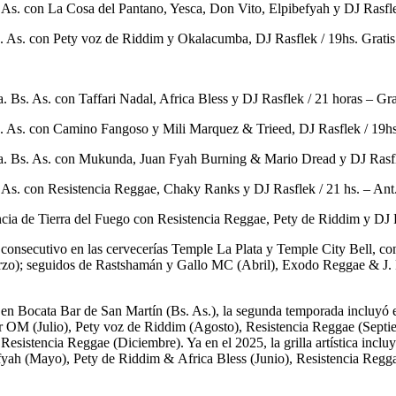
 As.
con
La Cosa del Pantano, Yesca, Don Vito, Elpibefyah
y
DJ Rasfl
. As.
con
Pety voz de Riddim
y
Okalacumba
,
DJ Rasflek
/ 19hs. Grati
a. Bs. As
. con
Taffari Nadal, Africa Bless
y
DJ Rasflek
/ 21 horas – Gr
. As.
con
Camino Fangoso y Mili Marquez & Trieed
,
DJ Rasflek
/ 19hs
a. Bs. As
. con
Mukunda, Juan Fyah Burning & Mario Dread
y
DJ Rasf
 As.
con
Resistencia Reggae
,
Chaky Ranks
y
DJ Rasflek
/ 21 hs. – Ant
cia de Tierra del Fuego
con
Resistencia Reggae
,
Pety de Riddim
y
DJ 
onsecutivo en las cervecerías Temple La Plata y Temple City Bell, con
zo); seguidos de
Rastshamán
y
Gallo MC
(Abril),
Exodo Reggae
&
J.
en Bocata Bar de San Martín (Bs. As.), la segunda temporada incluyó e
ar OM (Julio), Pety voz de Riddim (Agosto),
Resistencia Reggae
(Septi
y
Resistencia Reggae
(Diciembre). Ya en el 2025, la grilla artística inclu
fyah
(Mayo),
Pety de Riddim
&
Africa Bless
(Junio),
Resistencia Regg