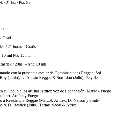
ek
/ 21 hs. / Pta. 5 mil
s
atis
. Gratis
lek
/ 21 horas – Gratis
. 10 mil Pta. 15 mil
Rasflek
/ 20hs. – Ant. 10 mil
tando con la presencia estelar de
Combinaciones Reggae
, Sol
 Roy
(Junio),
La Abasto Reggae
&
Sou Lion
(Julio),
Pety de
n su lineup a los artistas Artifex voz de Leonchalón (Marzo), Fuego
embre),
Artifex
y
Fuego
yó a
Resistencia Reggae
(Marzo),
Artifex
,
DJ Nelson
y
Smile
ae
&
DJ Rasflek
(Julio),
Taffari Nadal
&
Africa