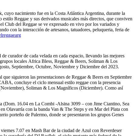
, cuyo nacimiento fue en la Costa Atlántica Argentina, durante la
co estilo Reggae y sus derivados musicales más directos, que conviven
 el Club del Reggae se ve expresado en vivo por los variados y
do con la interacción de artesanos, tatuadores, peluqueria, feria de
lreggaearg
l de curador de cada velada en cada espacio, llevando las mejores
os grupos locales Africa Bless, Reggae & Beers, Soliman & Los
Agosto, Septiembre, Octubre, Noviembre y Diciembre del 2023.
 al que siguieron las presentaciones de Reggae & Beers en Septiembre
ABA, concluye el ciclo mensual estilo reggae con la presencia
a (Noviembre), Soliman & Los Magníficos (Diciembre). Como así
lata (Dom. 16.04 en La Combi -Alsina 3099 – con Jime Ciantino, Sea
 en Olavarría con la banda Van & The Steps y en Mar del Plata con
 barrio porteño de Palermo, donde se presentaron los grupos Genes
l viernes 7.07 en Mash Bar de la ciudad de Azul con Reverdeser
curaduría del DJ Rasflek, el ciclo mutante más federal de la