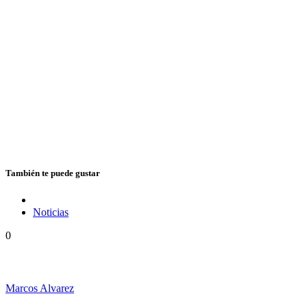
También te puede gustar
Noticias
0
Hubo un instante perfecto entre el ska y el reggae
Marcos Alvarez