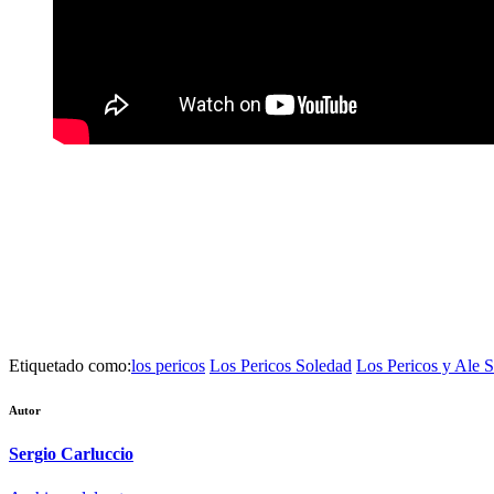
Etiquetado como:
los pericos
Los Pericos Soledad
Los Pericos y Ale S
Autor
Sergio Carluccio