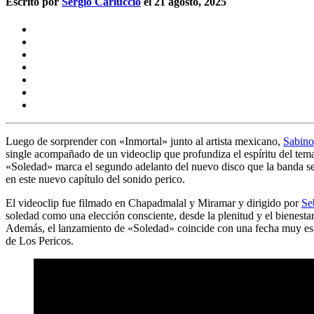
Escrito por
Sergio Carluccio
el 21 agosto, 2025
Luego de sorprender con
«Inmortal»
junto al artista mexicano,
Sabino
single acompañado de un videoclip que profundiza el espíritu del tema: 
«Soledad» marca el segundo adelanto del nuevo disco que la banda se
en este nuevo capítulo del sonido perico.
El videoclip fue filmado en
Chapadmalal y Miramar
y
dirigido por
Se
soledad como una elección consciente, desde la plenitud y el bienestar
Además, el lanzamiento de
«Soledad»
coincide con una fecha muy esp
de
Los Pericos.