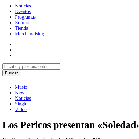
Noticias
Eventos
Programas
Equipo
Tienda
Merchandising
Music
News
Noticias
Single
Video
Los Pericos presentan «Soledad