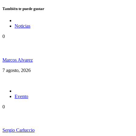
También te puede gustar
Noticias
0
Hubo un instante perfecto entre el ska y el reggae
Marcos Alvarez
7 agosto, 2026
Evento
0
Ms. Lauryn Hill celebra los 30 años de The Score
Sergio Carluccio