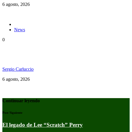
6 agosto, 2026
News
0
«Todos en el mismo barco»: El documental del
Welcome to Jamrock Reggae Cruise
Sergio Carluccio
6 agosto, 2026
Continuar leyendo
Post Siguiente
El legado de Lee “Scratch” Perry