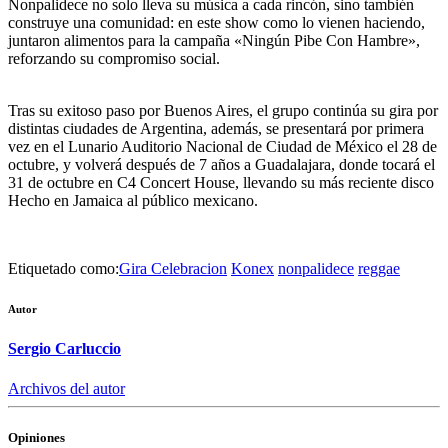
Nonpalidece
no solo lleva su música a cada rincón, sino también
construye una comunidad: en este show como lo vienen haciendo,
juntaron alimentos para la campaña «Ningún Pibe Con Hambre»,
reforzando su compromiso social.
Tras su exitoso paso por Buenos Aires, el grupo continúa su gira por
distintas ciudades de Argentina, además, se presentará por
primera
vez en el Lunario Auditorio Nacional de Ciudad de México el 28 de
octubre
, y
volverá después de 7 años a Guadalajara, donde tocará el
31 de octubre en C4 Concert House
, llevando su más reciente disco
Hecho en Jamaica al público mexicano.
Etiquetado como:
Gira Celebracion
Konex
nonpalidece
reggae
Autor
Sergio Carluccio
Archivos del autor
Opiniones