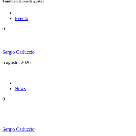
También te puede gustar
Evento
0
Ms. Lauryn Hill celebra los 30 años de The Score
Sergio Carluccio
6 agosto, 2026
News
0
«Todos en el mismo barco»: El documental del
Welcome to Jamrock Reggae Cruise
Sergio Carluccio