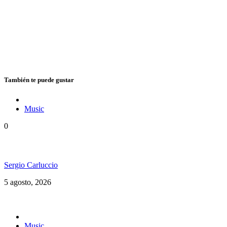
También te puede gustar
Music
0
Floressiendo Reggae presenta «Como Una Luz»
Sergio Carluccio
5 agosto, 2026
Music