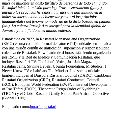
miles de millones en gasto turístico de personas de todo el mundo.
Rastafari inició la misión para legalizar el sacramento (ganja),
impulsó las prácticas herbales naturales que han influido en la
industria internacional del bienestar y avanzó los principios
fundamentales del fenómeno moderno de la dieta basada en plantas
(ital). La cultura Rastafari es integral para la identidad global de
Jamaica y ha influido en el mundo entero».
​Establecida en 2022, la
Rastafari Mansions and Organizations
(RMO)
es una coalición formal de catorce (14) entidades en Jamaica
con una misión común de unificación, superación y responsabilidad
colectiva de Rastafari. El webatón de 4 horas está siendo organizado
por RMO y la Red de Medios y Comunicación Rastafari, que
incluye: Rastafari TV, The Lion’s Voice, Jus’ Jah Magazine,
Rastafari Jams, Skyline Levels, Ubuntu Foundation, M-Studios, I
Never Knew TV e IjahStars The Mindset. Los socios oficiales
también incluyen al Diaspora Rastafari Council (DARC), Caribbean
Rastafari Organization (CRO), Rastafari Continental Council
(RCC), Ethiopian World Federation (EWF), I-niversal Development
of Ras Tafari (IDOR), Theocratic Reign Order of Nyahbinghi
(TRON) y el Global Rastafari Unity Nation Pan African Collective
(Global RUN).
Etiquetado como:
huracán
rastafari