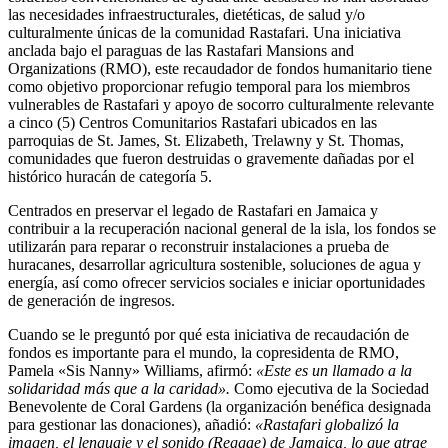
las necesidades infraestructurales, dietéticas, de salud y/o
culturalmente únicas de la comunidad Rastafari. Una iniciativa
anclada bajo el paraguas de las
Rastafari Mansions and
Organizations (RMO),
este recaudador de fondos humanitario tiene
como objetivo proporcionar refugio temporal para los miembros
vulnerables de Rastafari y apoyo de socorro culturalmente relevante
a cinco (5)
Centros Comunitarios Rastafari
ubicados en las
parroquias de St. James, St. Elizabeth, Trelawny y St. Thomas,
comunidades que fueron destruidas o gravemente dañadas por el
histórico huracán de categoría 5.
​Centrados en preservar el legado de Rastafari en Jamaica y
contribuir a la recuperación nacional general de la isla, los fondos se
utilizarán para reparar o reconstruir instalaciones a prueba de
huracanes, desarrollar agricultura sostenible, soluciones de agua y
energía, así como ofrecer servicios sociales e iniciar oportunidades
de generación de ingresos.
​Cuando se le preguntó por qué esta iniciativa de recaudación de
fondos es importante para el mundo, la copresidenta de RMO,
Pamela «Sis Nanny» Williams,
afirmó:
«Este es un llamado a la
solidaridad más que a la caridad».
Como ejecutiva de la Sociedad
Benevolente de Coral Gardens (la organización benéfica designada
para gestionar las donaciones), añadió:
«Rastafari globalizó la
imagen, el lenguaje y el sonido (Reggae) de Jamaica, lo que atrae