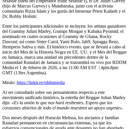
Selassie
(nieto del Emperador Haile Selassie I), el
Dr. Julius Garvey
(hijo de Marcus Garvey) y
Mutabaruka,
junto con el activista
comunitario
Rizza Islam
y los gurús del bienestar
Priest Kailash
y el
Dr. Bobby Holistic.
​Entre los participantes adicionales se incluyen: los artistas ganadores
del Grammy
Julian Marley, Gramps Morgan y Kabaka Pyramid;
el
nominado en cuatro ocasiones al Grammy de Ghana,
Rocky
Dawuni;
así como
Sister Carol, Yami Bolo, Jah9, Spragga Benz,
Hempress Sativa
y más. El histórico evento, que se llevará a cabo al
inicio del
Mes de la Historia Negra
en EE. UU. y el
Mes del Reggae
en Jamaica, marca una unidad sin precedentes dentro de la
comunidad Rastafari de Jamaica y se transmitirá en vivo por
RDDM
Media el 1 de febrero de 2026,
a las 11:00 AM EST | 4pm-8pm
GMT
(13hrs Argentina).
Miralo:
https://linktr.ee/rddmmedia
​Al ser consultado sobre sus pensamientos respecto a este
movimiento unificado histórico, la estrella del Reggae
Julian Marley
dijo:
«Es la unión lo que nos hará resilientes. Espero que los
corazones abiertos de todo el mundo muestren un apoyo urgente».
​Dos meses después del
Huracán Melissa,
los ancianos y familias
Rastafari permanecen en circunstancias extremas, ya que los
esfuerzos convencionales de ayuda ante desastres no han abordado