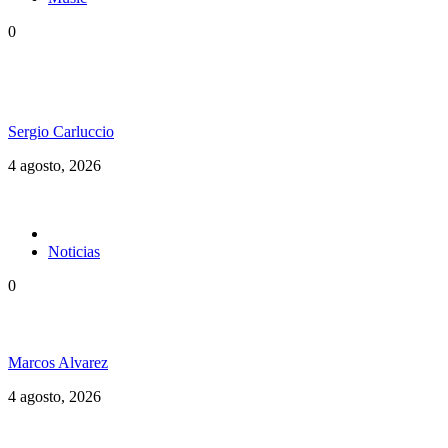
0
Konshens estrenó “Yard Man” y reafirma su
vigencia en el dancehall
Sergio Carluccio
4 agosto, 2026
Noticias
0
La tierra no se vende. No se quema. No se desaloja.
Marcos Alvarez
4 agosto, 2026