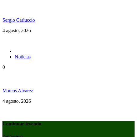
Konshens estrenó “Yard Man” y reafirma su
vigencia en el dancehall
Sergio Carluccio
4 agosto, 2026
Noticias
0
La tierra no se vende. No se quema. No se desaloja.
Marcos Alvarez
4 agosto, 2026
Continuar leyendo
Post Siguiente