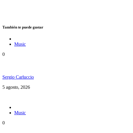
También te puede gustar
Music
0
Floressiendo Reggae presenta «Como Una Luz»
Sergio Carluccio
5 agosto, 2026
Music
0