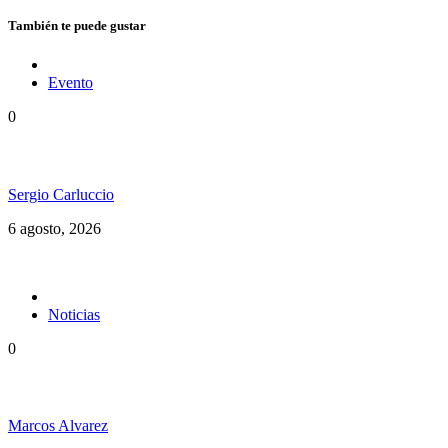
También te puede gustar
Evento
0
Ms. Lauryn Hill celebra los 30 años de The Score
Sergio Carluccio
6 agosto, 2026
Noticias
0
Jamaica y su independencia en 1962 a todo color
Marcos Alvarez