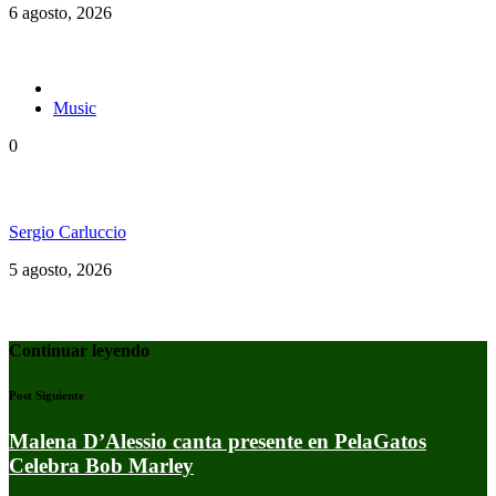
6 agosto, 2026
Music
0
Floressiendo Reggae presenta «Como Una Luz»
Sergio Carluccio
5 agosto, 2026
Continuar leyendo
Post Siguiente
Malena D’Alessio canta presente en PelaGatos
Celebra Bob Marley