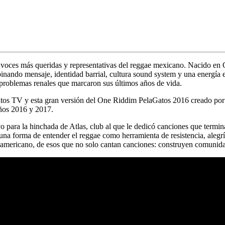
 voces más queridas y representativas del reggae mexicano. Nacido en 
inando mensaje, identidad barrial, cultura sound system y una energía 
 problemas renales que marcaron sus últimos años de vida.
tos TV
y esta gran versión del
One Riddim PelaGatos 2016
creado po
ños 2016 y 2017.
o para la hinchada de Atlas, club al que le dedicó canciones que term
 a una forma de entender el reggae como herramienta de resistencia, aleg
oamericano, de esos que no solo cantan canciones: construyen comunid