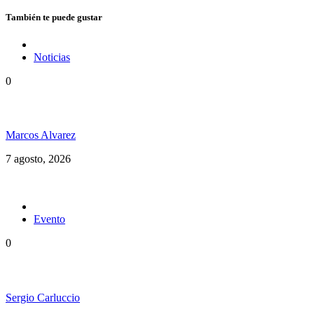
También te puede gustar
Noticias
0
Hubo un instante perfecto entre el ska y el reggae
Marcos Alvarez
7 agosto, 2026
Evento
0
Ms. Lauryn Hill celebra los 30 años de The Score
Sergio Carluccio