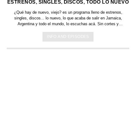
ESTRENOS, SINGLES, DISCOS, TODO LO NUEVO
¿Qué hay de nuevo, viejo?
es un programa lleno de
estrenos,
singles, discos... lo nuevo,
lo que acaba de salir en
Jamaica,
Argentina y todo el mundo,
lo escuchas acá. Sin cortes y
conducido por:
Bugs Bunny,
el conejo de la suerte.
INFO AND EPISODES