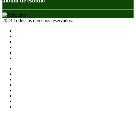
álbum de estudio
2023 Todos los derechos reservados.
Noticias
Eventos
Programas
Equipo
Tienda
Merchandising