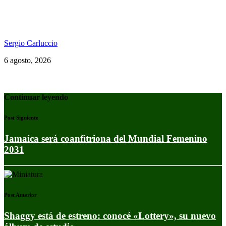
«Todos en el mismo barco»: El documental del
Welcome to Jamrock Reggae Cruise
Sergio Carluccio
6 agosto, 2026
Continuar leyendo
Post Siguiente
Jamaica será coanfitriona del Mundial Femenino
2031
Post Anterior
Shaggy está de estreno: conocé «Lottery», su nuevo