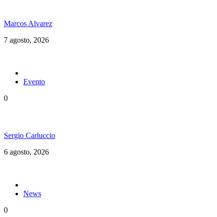
Hubo un instante perfecto entre el ska y el reggae
Marcos Alvarez
7 agosto, 2026
Evento
0
Ms. Lauryn Hill celebra los 30 años de The Score
Sergio Carluccio
6 agosto, 2026
News
0