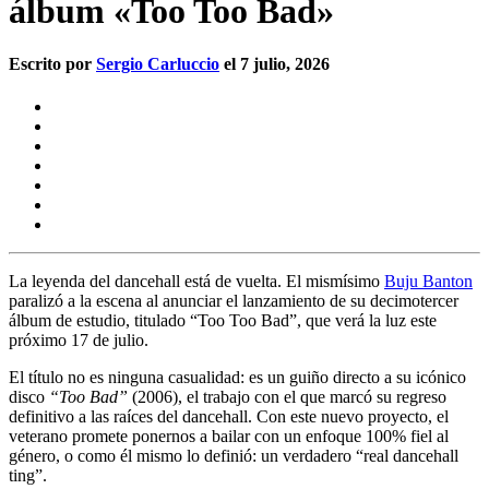
álbum «Too Too Bad»
Escrito por
Sergio Carluccio
el 7 julio, 2026
La leyenda del dancehall está de vuelta. El mismísimo
Buju Banton
paralizó a la escena al anunciar el lanzamiento de su decimotercer
álbum de estudio, titulado
“Too Too Bad”
, que verá la luz este
próximo
17 de julio
.
El título no es ninguna casualidad: es un guiño directo a su icónico
disco
“Too Bad”
(2006), el trabajo con el que marcó su regreso
definitivo a las raíces del dancehall. Con este nuevo proyecto, el
veterano promete ponernos a bailar con un enfoque 100% fiel al
género, o como él mismo lo definió: un verdadero
“real dancehall
ting”
.