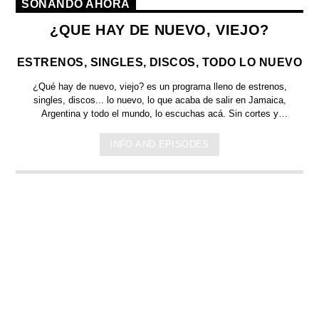
SONANDO AHORA
¿QUE HAY DE NUEVO, VIEJO?
ESTRENOS, SINGLES, DISCOS, TODO LO NUEVO
¿Qué hay de nuevo, viejo?
es un programa lleno de
estrenos,
singles, discos... lo nuevo,
lo que acaba de salir en
Jamaica,
Argentina y todo el mundo,
lo escuchas acá. Sin cortes y
conducido por:
Bugs Bunny,
el conejo de la suerte.
INFO AND EPISODES