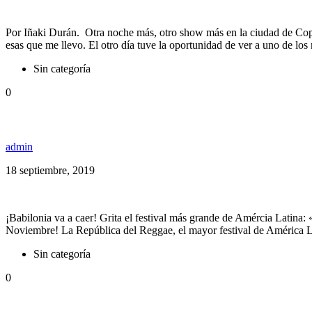
Por Iñaki Durán. Otra noche más, otro show más en la ciudad de Copen
esas que me llevo. El otro día tuve la oportunidad de ver a uno de lo
Sin categoría
0
República Do Reggae, el festival más grande de Amér
admin
18 septiembre, 2019
¡Babilonia va a caer! Grita el festival más grande de Amércia Latina:
Noviembre! La República del Reggae, el mayor festival de América La
Sin categoría
0
La Búsqueda de Zona Ganjah llega al Estadio Obras