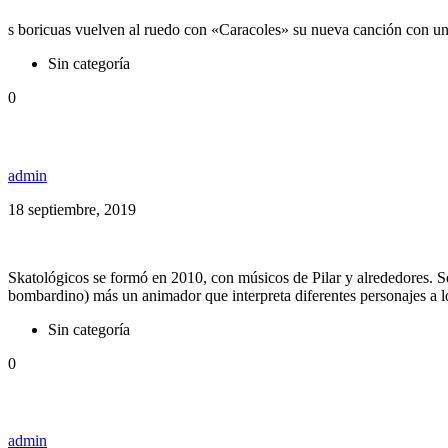
s boricuas vuelven al ruedo con «Caracoles» su nueva canción con un
Sin categoría
0
Skatológicos presenta: La Traición de la Música
admin
18 septiembre, 2019
Skatológicos se formó en 2010, con músicos de Pilar y alrededores. Se
bombardino) más un animador que interpreta diferentes personajes a l
Sin categoría
0
Los Cafres presentan su nuevo disco: “Hoy, 3Décadas
admin