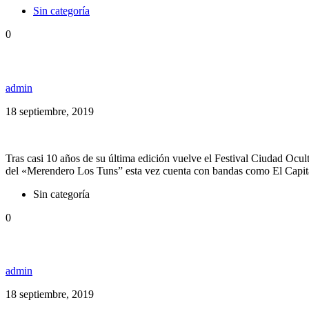
Sin categoría
0
Vuelve Ciudad Oculta Reggae 2019
admin
18 septiembre, 2019
Tras casi 10 años de su última edición vuelve el Festival Ciudad Ocu
del «Merendero Los Tuns” esta vez cuenta con bandas como El Capitá
Sin categoría
0
Earthgang, hip hop terrenal y positivo
admin
18 septiembre, 2019