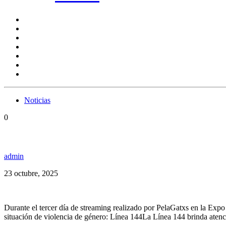
Noticias
0
Alika denunció públicamente a Fidel Nadal por viole
admin
23 octubre, 2025
Durante el tercer día de streaming realizado por PelaGatxs en la Exp
situación de violencia de género: Línea 144La Línea 144 brinda atenc