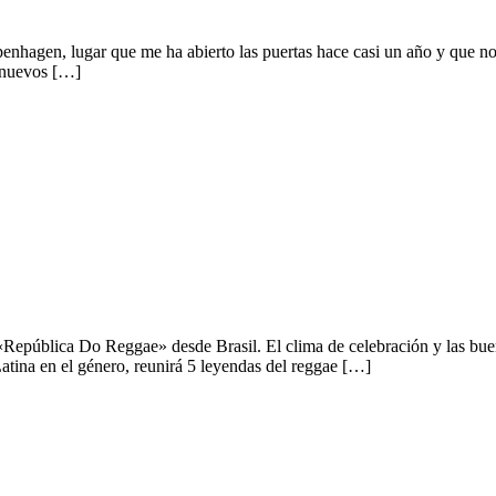
hagen, lugar que me ha abierto las puertas hace casi un año y que no m
s nuevos […]
ica Latina
 «República Do Reggae» desde Brasil. El clima de celebración y las bue
tina en el género, reunirá 5 leyendas del reggae […]