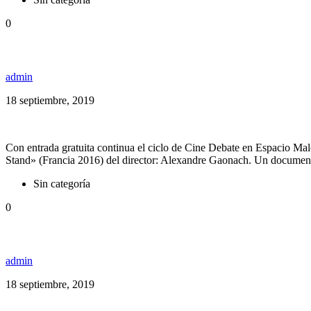
0
Cine Debate: «United We Stand»
admin
18 septiembre, 2019
Con entrada gratuita continua el ciclo de Cine Debate en Espacio Ma
Stand» (Francia 2016) del director: Alexandre Gaonach. Un documenta
Sin categoría
0
¡Caracoles! Cultura Profética presento nuevo tema y 
admin
18 septiembre, 2019