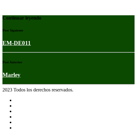
Continuar leyendo
Post Siguiente
EM-DE011
Post Anterior
Marley
2023 Todos los derechos reservados.
Noticias
Eventos
Programas
Equipo
Tienda
Merchandising