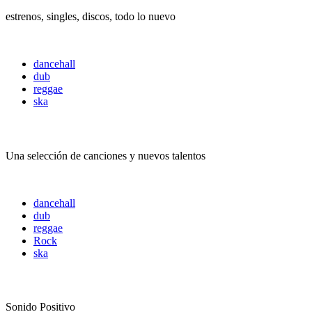
estrenos, singles, discos, todo lo nuevo
dancehall
dub
reggae
ska
U-Niko Dubs Radio
Una selección de canciones y nuevos talentos
dancehall
dub
reggae
Rock
ska
Somos PelaGatos
Sonido Positivo