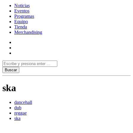
Noticias
Eventos
Programas
Equipo
Tienda
Merchandising
ska
dancehall
dub
reggae
ska
Lunes Feliz