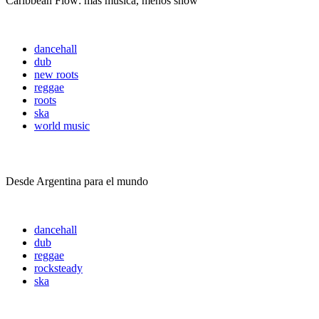
Caribbean Flow: más música, menos show
dancehall
dub
new roots
reggae
roots
ska
world music
Somos PelaGatxs
Desde Argentina para el mundo
dancehall
dub
reggae
rocksteady
ska
¿Que hay de nuevo, viejo?