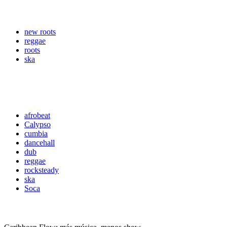
new roots
reggae
roots
ska
Mixticall
afrobeat
Calypso
cumbia
dancehall
dub
reggae
rocksteady
ska
Soca
Caribbean Flow