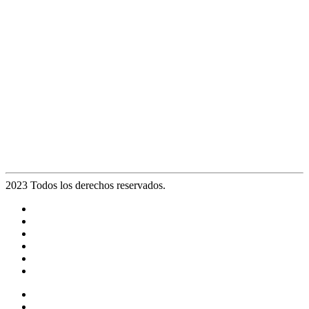
2023 Todos los derechos reservados.
Noticias
Eventos
Programas
Equipo
Tienda
Merchandising